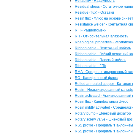
Reliability - Надёжность
Residual stress - Остаточное нап
Residue (flux) - Остатки
Resin flux - Флюс на основе синте
Resistance welder - Контактная 
RFI - Радиопомехи
RH - Относительная влажность
Rheological properties - Реологич
Ribbon cable - Ленточный кабель
Ribbon cable - Гибкий печатный к
Ribbon cable - Плоский кабель
Ribbon cable - ГПК
RMA - Среднеактивированный к
RO - Канифольный флюс
Rolled annealed copper - Катана
Rosin - Неактивированный кани
Rosin activated - Активированны
Rosin flux - Канифольный флюс
Rosin mildly activated - Средне
Rotary pump - Шнековый дозатор
Rotary screw valve - Шнековый до
RSS profile - Профиль "Наклон–в
RSS profile - Профиль "Наклон–пи