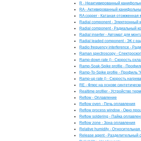
R - Неактивированный канифоль
RA - Активированный канифольн
RA copper - Катаная отожженная 
Radial component - Электронный
Radial component - Радиальный к
Radial inserter - Автомат для мо
Radial leaded component - ЭК с 
Radio frequency interference - Ра
Raman spectroscopy - Спектроско
Ramp-down rate () - Скорость охл
Ramp-Soak-Spike profile - Профи
Ramp-To-Spike profile - Профиль 
Ramp-up rate () - Скорость нагрев
RE - Флюс на основе синтетическ
Realtime profiler - Устройство 
Reflow - Оплавление
Reflow oven - Печь оплавления
Reflow process window - Окно пр
Reflow soldering - Пайка оплавле
Reflow zone - Зона оплавления
Relative humidity - Относительна
Release agent - Разделительный 