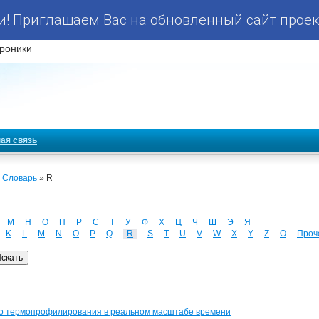
! Приглашаем Вас на обновленный сайт проек
роники
ая связь
»
Словарь
» R
М
Н
О
П
Р
С
Т
У
Ф
Х
Ц
Ч
Ш
Э
Я
K
L
M
N
O
P
Q
R
S
T
U
V
W
X
Y
Z
О
Проч
йство термопрофилирования в реальном масштабе времени