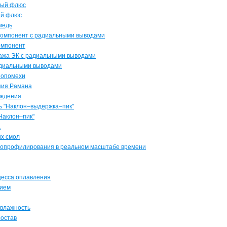
ный флюс
ый флюс
медь
 компонент с радиальными выводами
омпонент
нтажа ЭК с радиальными выводами
радиальными выводами
диопомехи
пия Рамана
аждения
ль "Наклон–выдержка–пик"
"Наклон–пик"
а
их смол
термопрофилирования в реальном масштабе времени
оцесса оплавления
нием
я влажность
состав