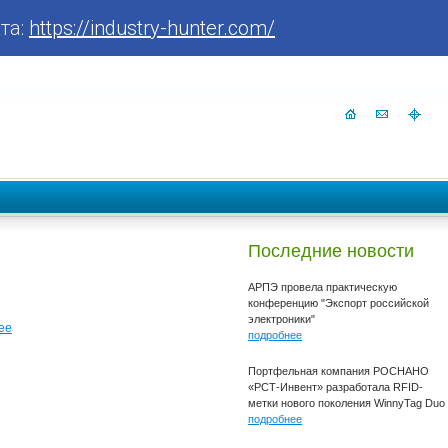
та:
https://industry-hunter.com/
Последние новости
АРПЭ провела практическую
конференцию "Экспорт российской
электроники"
ее
подробнее
Портфельная компания РОСНАНО
«РСТ-Инвент» разработала RFID-
метки нового поколения WinnyTag Duo
подробнее