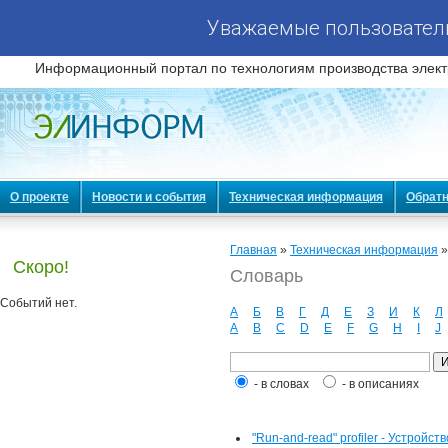
Уважаемые пользователи
Информационный портал по технологиям производства элект
О проекте
Новости и события
Техническая информация
Обратн
Главная
»
Техническая информация
Скоро!
Словарь
Событий нет.
А
Б
В
Г
Д
Е
З
И
К
Л
A
B
C
D
E
F
G
H
I
J
- в словах
- в описаниях
"Run-and-read" profiler - Устро