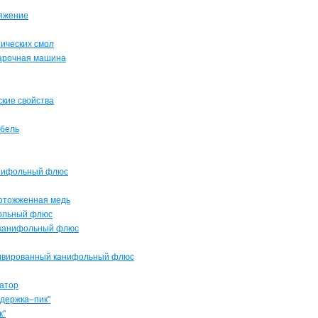
ряжение
тических смол
сварочная машина
еские свойства
абель
анифольный флюс
я отожженная медь
фольный флюс
й канифольный флюс
активированный канифольный флюс
затор
ыдержка–пик"
к"