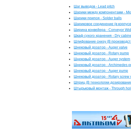
Шаг выводов - Lead pitch
Шарики между компонентами - Mid-
Шарики припоя - Solder balls
Шариковое соединение (в корпусе 
Ширина конвейера - Conveyor Wid
Шкаф сухого хранения - Dry cabin
Шлифование снизу (В производстве
Шнековый дозатор - Auger valve
Шнековый дозатор - Rotary pump
Шнековый дозатор - Auger system
Шнековый дозатор - Archimedes 
Шнековый дозатор - Auger pump
Шнековый дозатор - Rotary screw 
Шприц (В технологии дозирования)
Штырьковый монтаж - Through hol