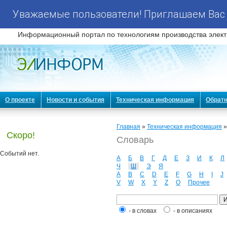
Уважаемые пользователи! Приглашаем Вас 
Информационный портал по технологиям производства элект
О проекте
Новости и события
Техническая информация
Обратн
Главная
»
Техническая информация
Скоро!
Словарь
Событий нет.
А
Б
В
Г
Д
Е
З
И
К
Л
Ч
Ш
Э
Я
A
B
C
D
E
F
G
H
I
J
V
W
X
Y
Z
О
Прочее
- в словах
- в описаниях