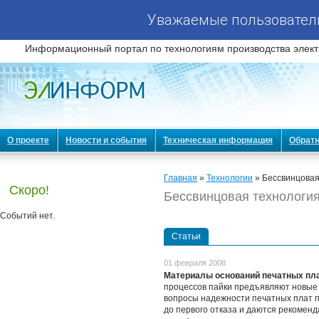
Уважаемые пользователи
Информационный портал по технологиям производства элект
О проекте
Новости и события
Техническая информация
Обратн
Главная
»
Технологии
» Бессвинцовая
Скоро!
Бессвинцовая технологи
Событий нет.
Статьи
01 февраля 2008
Материалы оснований печатных пла
процессов пайки предъявляют новые т
вопросы надежности печатных плат п
до первого отказа и даются рекомен