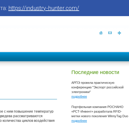
та:
https://industry-hunter.com/
Последние новости
АРПЭ провела практическую
конференцию "Экспорт российской
электроники"
подробнее
Портфельная компания РОСНАНО
ое с ним повышение температур
«РСТ-Инвент» разработала RFID-
едведева рассматриваются
метки нового поколения WinnyTag Duo
 количества циклов воздействия
подробнее