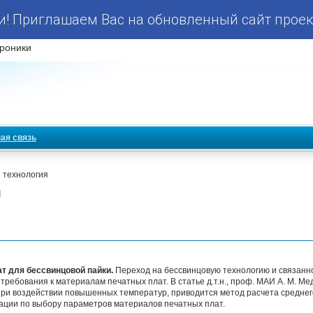
! Приглашаем Вас на обновленный сайт проек
роники
ая связь
 технология
я
т для бессвинцовой пайки.
Переход на бессвинцовую технологию и связанн
ребования к материалам печатных плат. В статье д.т.н., проф. МАИ А. М. М
ри воздействии повышенных температур, приводится метод расчета среднего
дации по выбору параметров материалов печатных плат.