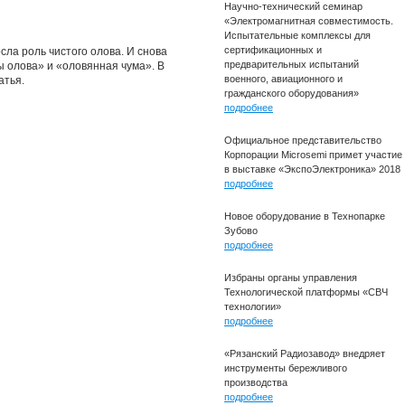
Научно-технический семинар
«Электромагнитная совместимость.
Испытательные комплексы для
сертификационных и
ла роль чистого олова. И снова
предварительных испытаний
 олова» и «оловянная чума». В
военного, авиационного и
атья.
гражданского оборудования»
подробнее
Официальное представительство
Корпорации Microsemi примет участие
в выставке «ЭкспоЭлектроника» 2018
подробнее
Новое оборудование в Технопарке
Зубово
подробнее
Избраны органы управления
Технологической платформы «СВЧ
технологии»
подробнее
«Рязанский Радиозавод» внедряет
инструменты бережливого
производства
подробнее