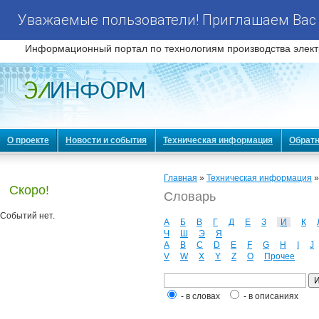
Уважаемые пользователи! Приглашаем Вас 
Информационный портал по технологиям производства элект
О проекте
Новости и события
Техническая информация
Обратн
Главная
»
Техническая информация
Скоро!
Словарь
Событий нет.
А
Б
В
Г
Д
Е
З
И
К
Ч
Ш
Э
Я
A
B
C
D
E
F
G
H
I
J
V
W
X
Y
Z
О
Прочее
- в словах
- в описаниях