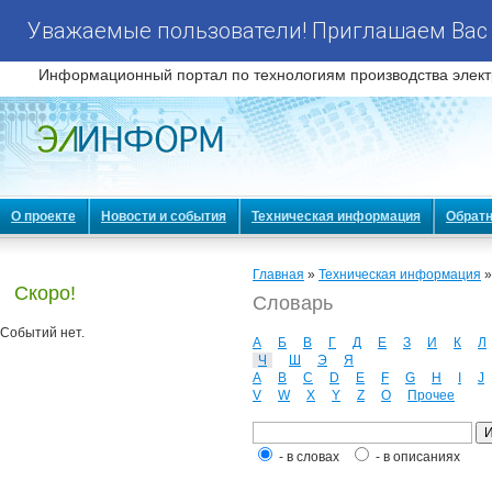
Уважаемые пользователи! Приглашаем Вас 
Информационный портал по технологиям производства элект
О проекте
Новости и события
Техническая информация
Обратн
Главная
»
Техническая информация
Скоро!
Словарь
Событий нет.
А
Б
В
Г
Д
Е
З
И
К
Л
Ч
Ш
Э
Я
A
B
C
D
E
F
G
H
I
J
V
W
X
Y
Z
О
Прочее
- в словах
- в описаниях