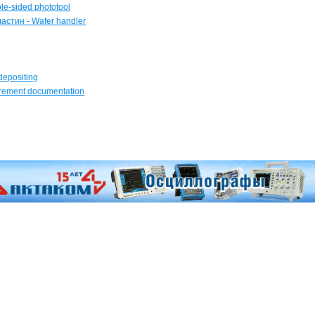
e-sided phototool
стин - Wafer handler
depositing
rement documentation