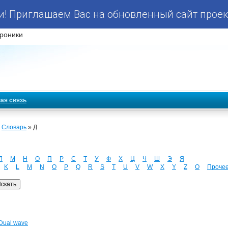
! Приглашаем Вас на обновленный сайт проек
роники
ая связь
»
Словарь
» Д
Л
М
Н
О
П
Р
С
Т
У
Ф
Х
Ц
Ч
Ш
Э
Я
K
L
M
N
O
P
Q
R
S
T
U
V
W
X
Y
Z
О
Проче
 Dual wave