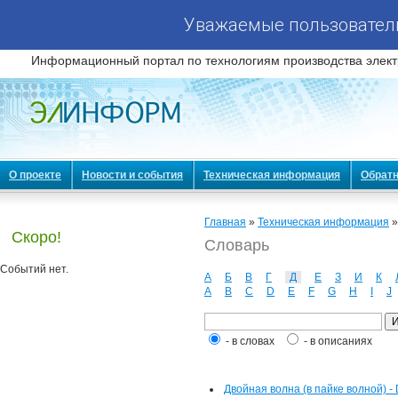
Уважаемые пользователи
Информационный портал по технологиям производства элект
О проекте
Новости и события
Техническая информация
Обратн
Главная
»
Техническая информация
Скоро!
Словарь
Событий нет.
А
Б
В
Г
Д
Е
З
И
К
A
B
C
D
E
F
G
H
I
J
- в словах
- в описаниях
Двойная волна (в пайке волной) -