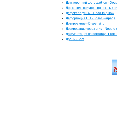
Двусторонний фотошаблон - Doubl
Держатель полупроводниковых пла
Дефект подушки - Head-in-pillow
Деформация ПП - Board warpage
Дозирование - Dispensing
Дозирование через иглу - Needle-
Документация на поставку - Procu
Дробь - Shot