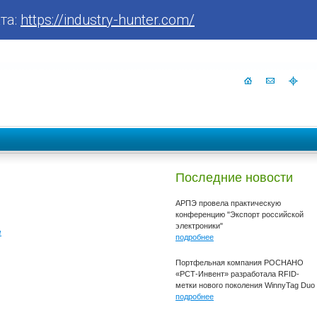
та:
https://industry-hunter.com/
Последние новости
АРПЭ провела практическую
конференцию "Экспорт российской
электроники"
е
подробнее
Портфельная компания РОСНАНО
«РСТ-Инвент» разработала RFID-
метки нового поколения WinnyTag Duo
подробнее