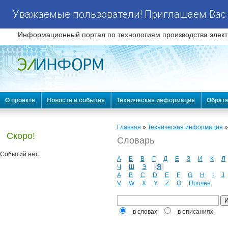
Уважаемые пользователи! Приглашаем Вас 
Информационный портал по технологиям производства элект
О проекте
Новости и события
Техническая информация
Обратн
Главная
»
Техническая информация
Скоро!
Словарь
Событий нет.
А
Б
В
Г
Д
Е
З
И
К
Л
Ч
Ш
Э
Я
A
B
C
D
E
F
G
H
I
J
V
W
X
Y
Z
О
Прочее
- в словах
- в описаниях