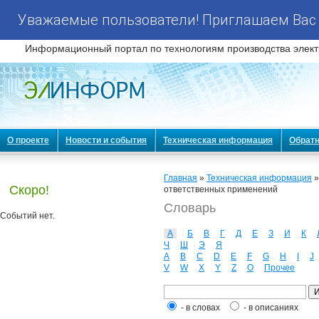
Уважаемые пользователи! Приглашаем Вас 
Информационный портал по технологиям производства элект
О проекте
Новости и события
Техническая информация
Обратн
Главная
»
Техническая информация
Скоро!
ответственных применений
Словарь
Событий нет.
А
Б
В
Г
Д
Е
З
И
К
Ч
Ш
Э
Я
A
B
C
D
E
F
G
H
I
J
V
W
X
Y
Z
О
Прочее
- в словах
- в описаниях