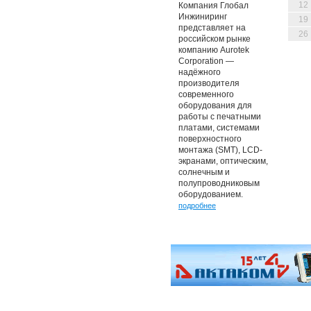
12
Компания Глобал
Инжиниринг
19
представляет на
26
российском рынке
компанию Aurotek
Corporation —
надёжного
производителя
современного
оборудования для
работы с печатными
платами, системами
поверхностного
монтажа (SMT), LCD-
экранами, оптическим,
солнечным и
полупроводниковым
оборудованием.
подробнее