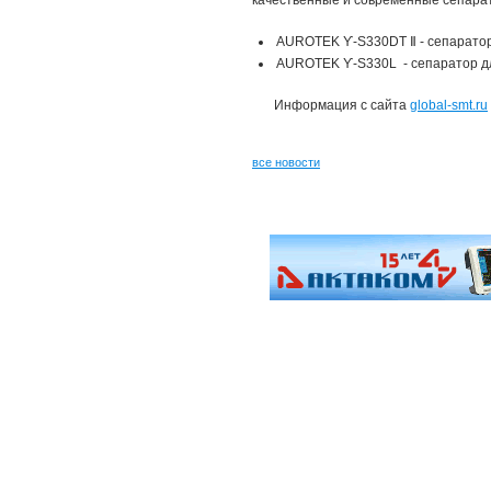
качественные и современные сепарат
AUROTEK ϒ-S330DT Ⅱ - сепаратор
AUROTEK ϒ-S330L - сепаратор дл
Информация с сайта
global-smt.ru
все новости