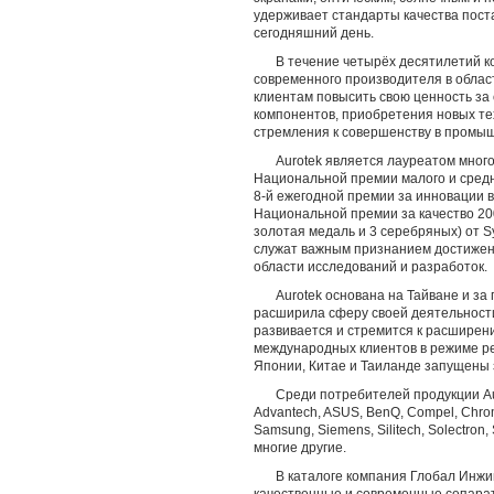
удерживает стандарты качества поста
сегодняшний день.
В течение четырёх десятилетий 
современного производителя в облас
клиентам повысить свою ценность за
компонентов, приобретения новых те
стремления к совершенству в промы
Aurotek является лауреатом мног
Национальной премии малого и средне
8-й ежегодной премии за инновации 
Национальной премии за качество 20
золотая медаль и 3 серебряных) от Sy
служат важным признанием достижен
области исследований и разработок.
Aurotek основана на Тайване и за
расширила сферу своей деятельности
развивается и стремится к расширен
международных клиентов в режиме р
Японии, Китае и Таиланде запущены 
Среди потребителей продукции Au
Advantech, ASUS, BenQ, Compel, Chroma
Samsung, Siemens, Silitech, Solectron
многие другие.
В каталоге компания Глобал Инжи