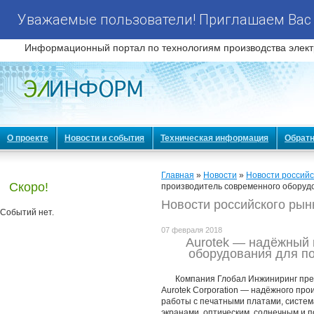
Уважаемые пользователи! Приглашаем Вас 
Информационный портал по технологиям производства элект
О проекте
Новости и события
Техническая информация
Обратн
Главная
»
Новости
»
Новости российс
Скоро!
производитель современного оборуд
Новости российского рын
Событий нет.
07 февраля 2018
Aurotek — надёжный 
оборудования для п
Компания Глобал Инжиниринг пре
Aurotek Corporation — надёжного пр
работы с печатными платами, систем
экранами, оптическим, солнечным и 