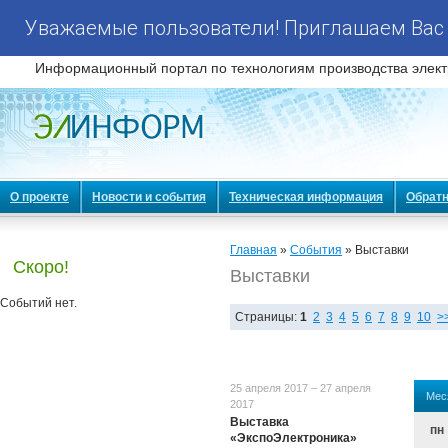
Уважаемые пользователи! Приглашаем Вас 
Информационный портал по технологиям производства элект
О проекте
Новости и события
Техническая информация
Обратн
Главная
»
События
» Выставки
Скоро!
Выставки
Событий нет.
Страницы:
1
2
3
4
5
6
7
8
9
10
>
25 апреля 2017 – 27 апреля
Мес
2017
Выставка
пн
«ЭкспоЭлектроника»