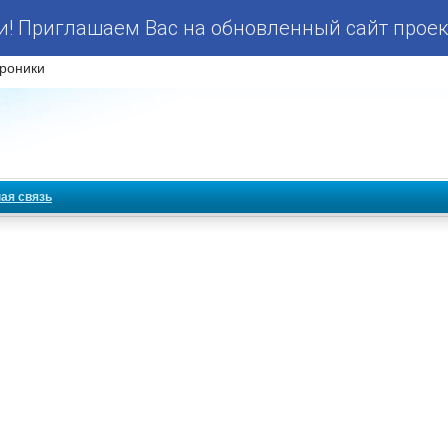
! Приглашаем Вас на обновленный сайт проек
роники
ая связь