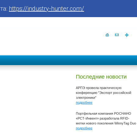
та:
https://industry-hunter.com/
Последние новости
АРПЭ провела практическую
конференцию "Экспорт российской
электроники"
подробнее
Портфельная компания РОСНАНО
«РСТ-Инвент» разработала RFID-
метки нового поколения WinnyTag Duo
подробнее