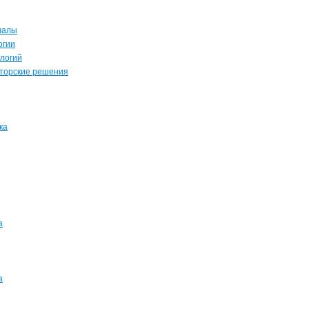
иалы
огии
логий
кторские решения
ка
а
а