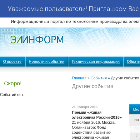
Уважаемые пользователи! Приглашаем Вас 
Информационный портал по технологиям производства элект
О проекте
Новости и события
Техническая информация
Обратн
Главная
»
События
» Другие события
Скоро!
Другие события
Событий нет.
21 ноября 2016
Мес
Премия «Живая
электроника России-2016»
пн
21 ноября 2016. Москва.
Организатор: Фонд
30
содействия развитию
7
электроники «Живая