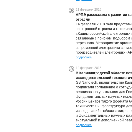
21 февраля 2018
АРПЭ рассказала о развитии к
отрасли
14 февраля 2018 года представ
электронной отрасли и техничес
«Кадры российской электроники»
связанные с поиском, подбором 
персонала. Мероприятие орган
современной электроники совмес
производителей электроники (А
подробнее
12 февраля 2018
В Калининградской области поя
исследовательский технологич
GS Nanotech, правительство Кал
подписали соглашение о сотрудни
реализована уникальная для Ро
фундаментальных научных иссле
России центре такого формата б
техническая инфраструктура дл
исследований в области микроэл
и фундаментальных научных разр
виртуальной и дополненной реа
подробнее