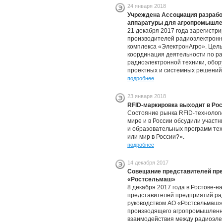
24 января 2018
Учреждена Ассоциация разрабо
аппаратуры для агропромышле
21 декабря 2017 года зарегистр
производителей радиоэлектрон
комплекса «ЭлектронАгро». Цел
координация деятельности по ра
радиоэлектронной техники, обор
проектных и системных решений
подробнее
23 января 2018
RFID-маркировка выходит в Ро
Состояние рынка RFID-технолог
мире и в России обсудили участ
и образовательных программ тех
или мир в России?».
подробнее
14 декабря 2017
Совещание представителей пре
«Ростсельмаш»
8 декабря 2017 года в Ростове-н
представителей предприятий р
руководством АО «Ростсельмаш»
производящего агропромышленну
взаимодействия между радиоэле