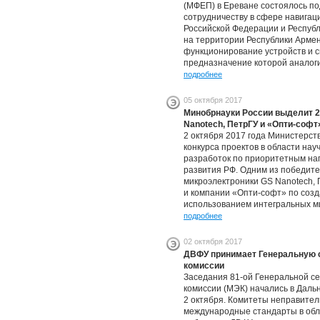
(МФЕП) в Ереване состоялось п
сотрудничеству в сфере навига
Российской Федерации и Респуб
на территории Республики Арме
функционирование устройств и с
предназначение которой аналог
подробнее
05 октября 2017
Минобрнауки России выделит 2
Nanotech, ПетрГУ и «Опти-софт
2 октября 2017 года Министерст
конкурса проектов в области на
разработок по приоритетным на
развития РФ. Одним из победит
микроэлектроники GS Nanotech, 
и компании «Опти-софт» по соз
использованием интегральных м
подробнее
02 октября 2017
ДВФУ принимает Генеральную 
комиссии
Заседания 81-ой Генеральной с
комиссии (МЭК) начались в Дал
2 октября. Комитеты неправител
международные стандарты в обла