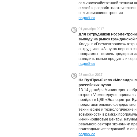
сельскохозяйственной техники 
связей и разработки отечестве
сельхозмашиностроения.
подробнее
01 декабря 2017
Для сотрудников Росэлектрони
выводу на рынок гражданской 
Холдинг «Росэлектроника» откры
сотрудников «Запуск» первого с
программы - помочь предприяти
выводить новые продукты и серв
подробнее
28 ноября 2017
На ВузПромЭкспо «Миландр» п
российских вузов
13-14 декабря Министерство обр
откроет V ежегодную национал
пройдет в ЦВК «Экспоцентр». Ву
представительного федеральног
технические и технологические 
возможности в рамках программ
инжиниринговые центры, научны
реального сектора экономики пр
прикладных исследований, и опы
подробнее