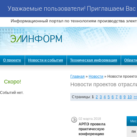
Уважаемые пользователи! Приглашаем Вас 
Информационный портал по технологиям производства элект
О проекте
Новости и события
Техническая информация
Обратн
Главная
»
Новости
» Новости проекто
Скоро!
Новости проектов отрасл
Событий нет.
Страницы:
1
2
3
4
5
6
7
8
9
10
>
02 марта 2018
Мес
АРПЭ провела
практическую
пн
конференцию