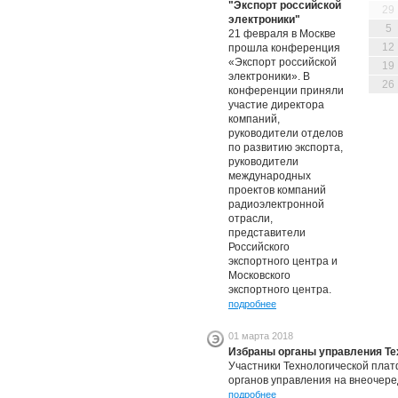
"Экспорт российской
29
электроники"
5
21 февраля в Москве
12
прошла конференция
«Экспорт российской
19
электроники». В
26
конференции приняли
участие директора
компаний,
руководители отделов
по развитию экспорта,
руководители
международных
проектов компаний
радиоэлектронной
отрасли,
представители
Российского
экспортного центра и
Московского
экспортного центра.
подробнее
01 марта 2018
Избраны органы управления Т
Участники Технологической пла
органов управления на внеочере
подробнее