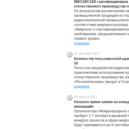
MIK51BC16D сертифицирована 
отечественного производства п
По результатам рассмотрения з
промышленной продукции на те
радиоэлектронной промышленно
соответствие микроконтроллера
«Микроне» и сертифицированног
требованиям, предъявляемым к 
первого уровня.
подробнее
07 сентября 2017
Количество пользователей еди
50
Полсотни предприятий радиоэле
практическому использованию е
отечественного производства, 
«Росэлектроника» (входит в Госк
подробнее
16 августа 2017
Начался прием заявок на конк
инноваций»
Организаторы Международного 
пройдет 2-7 октября в крымской 
конкурсе проектов в сфере микр
будут приниматься до 8 сентября