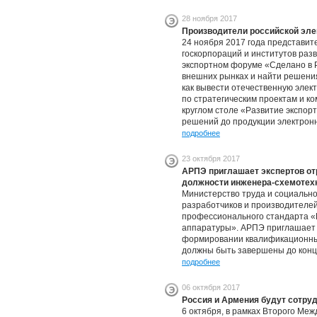
28 ноября 2017
Производители российской эле
24 ноября 2017 года представите
госкорпораций и институтов раз
экспортном форуме «Сделано в 
внешних рынках и найти решения
как вывести отечественную элек
по стратегическим проектам и к
круглом столе «Развитие экспорт
решений до продукции электро
подробнее
23 октября 2017
АРПЭ приглашает экспертов от
должности инженера-схемотех
Министерство труда и социальн
разработчиков и производителей
профессионального стандарта «
аппаратуры». АРПЭ приглашает э
формировании квалификационны
должны быть завершены до конца
подробнее
06 октября 2017
Россия и Армения будут сотру
6 октября, в рамках Второго Ме