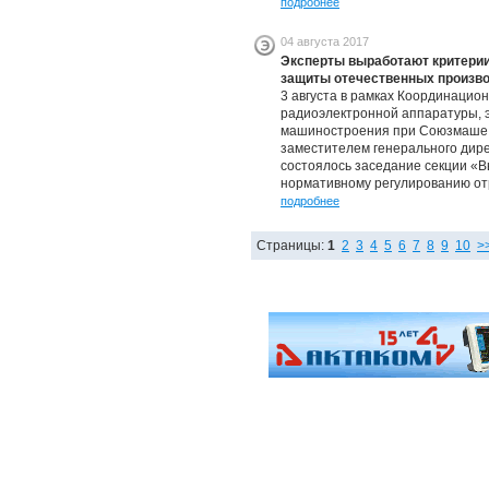
подробнее
04 августа 2017
Эксперты выработают критерии
защиты отечественных произво
3 августа в рамках Координацио
радиоэлектронной аппаратуры, 
машиностроения при Союзмаше 
заместителем генерального дире
состоялось заседание секции «В
нормативному регулированию от
подробнее
Страницы:
1
2
3
4
5
6
7
8
9
10
>