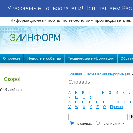
Уважаемые пользователи! Приглашаем Вас 
Информационный портал по технологиям производства элект
О проекте
Новости и события
Техническая информация
Обратн
Главная
»
Техническая информация
Скоро!
Словарь
Событий нет.
А
Б
В
Г
Д
Е
З
И
К
Л
Ч
Ш
Э
Я
A
B
C
D
E
F
G
H
I
J
V
W
X
Y
Z
О
Прочее
- в словах
- в описаниях