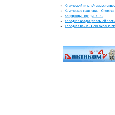
Химический никель/иммерсионное 
Химическое травление - Chemical 
Хлорфторуглероды - CFC
Холодная осадка (паяльной пасты)
Холодная пайка - Cold solder joint