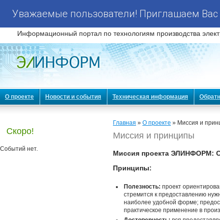
Уважаемые пользователи! Приглашаем Вас 
Информационный портал по технологиям производства элект
О проекте
Новости и события
Техническая информация
Обратн
Главная
»
О проекте
» Миссия и при
Скоро!
Миссия и принципы
Событий нет.
Миссия проекта ЭЛИНФОРМ: С
Принципы:
Полезность:
проект ориентирован
стремится к предоставлению нуж
наиболее удобной форме; предос
практическое применение в произ