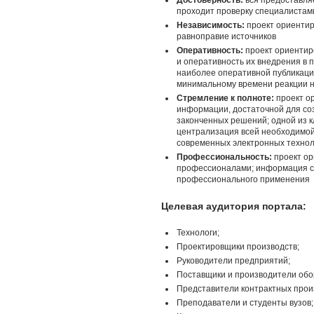
Достоверность:
вся предоставля
проходит проверку специалистам
Независимость:
проект ориентир
равноправие источников
Оперативность:
проект ориентир
и оперативность их внедрения в 
наиболее оперативной публикаци
минимальному времени реакции 
Стремление к полноте:
проект о
информации, достаточной для со
законченных решений; одной из к
централизация всей необходимо
современных электронных технол
Профессиональность:
проект ор
профессионалами; информация ст
профессионального применения
Целевая аудитория портала:
Технологи;
Проектировщики производств;
Руководители предприятий;
Поставщики и производители обо
Представители контрактных прои
Преподаватели и студенты вузов;