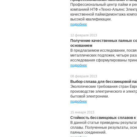
Профессиональный центр пайки и ре
компанией НТФ «Техно-Альянс Электр
качественной пайки/демонтажа комп
высокой квалификации.
подробнее
12 февраля 2013
Получение качественных паяных со
основанием
В предлагаемом исследовании, посвя
металлических подложек, четыре раз
исследования сформулированы принц
подробнее
08 февраля 2013
Выбор сплава для бессвинцовой па
Экологические требования стран Евро
производстве электрического и элек
бытовой электроники.
подробнее
15 января 2013
Стойкость бессвинцовых сплавов к
В данной статье приведены результа
сплавы. Полученные результаты, ос
паяных соединений.