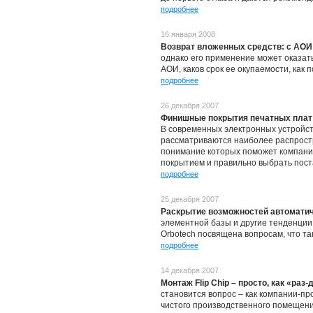
подробнее
16 января 2008
Возврат вложенных средств: с АОИ 
однако его применение может оказат
АОИ, каков срок ее окупаемости, как
подробнее
26 декабря 2007
Финишные покрытия печатных плат
В современных электронных устройст
рассматриваются наиболее распростр
понимание которых поможет компания
покрытием и правильно выбрать пост
подробнее
25 декабря 2007
Раскрытие возможностей автоматич
элементной базы и другие тенденции
Orbotech посвящена вопросам, что т
подробнее
14 декабря 2007
Монтаж Flip Chip – просто, как «раз-
становится вопрос – как компании-п
чистого производственного помещени