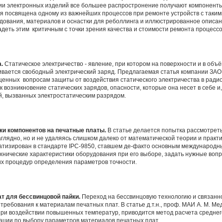
ии электронных изделий все большее распростронение получают компонент
ья посвящена одному из важнейших процессов при ремонте устройств с таким
удования, материалов и оснастки для реболлинга и иллюстрированное опис
деть этим критичным с точки зрения качества и стоимости ремонта процессо
.
Статическое электричество - явление, при котором на поверхности и в объё
ивается свободный электрический заряд. Предлагаемая статья компании ЗАО
щенных вопросам защиты от воздействия статического электричества в рад
 возникновение статических зарядов, опасности, которые она несет в себе и,
, вызванных электростатическим разрядом.
ки компонентов на печатные платы.
В статье делается попытка рассмотрет
глядно, но и не удаляясь слишком далеко от математической теории и практ
атизирован в стандарте IPC-9850, ставшем де-факто основным международны
хнические характеристики оборудования при его выборе, задать нужные воп
их процедур определения параметров точности.
т для бессвинцовой пайки.
Переход на бессвинцовую технологию и связанн
ребования к материалам печатных плат. В статье д.т.н., проф. МАИ А. М. М
ри воздействии повышенных температур, приводится метод расчета среднего
дации по выбору параметров материалов печатных плат.