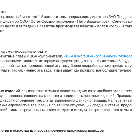
онты
верхностный монтаж» 1-й заместитель генерального директора ЗАО Предпри
ый директор ООО «Остек-Сервис-Технология» Петр Владимирович Семенов р
их целях и взглядах на развитие производства печатных плат в России, а та
ки.
в на смонтированную плату
печатные платы с BGA компонентами,
«BGA и microBGA - особенности технол
 и основными типами этих корпусов, существующим технологическим оборуд
В данной статье, продолжающей эту тему, более подробно рассматривается у
лате, так как именно эта задача вызывает, как правило, наибольшие труднос
ых изделий.
Как известно, отмывка является одним из важнейших этапов тех
ущественное влияние на качество и надежность конечных изделий. Правиль
 контроля определяет результат выполнения данной операции. На перечень
акже европейские требования по защите окружающий среды. В статье, предос
ний, типы современных моющих средств и методы контроля качества отмывк
логия и оснастка для восстановления шариковых выводов