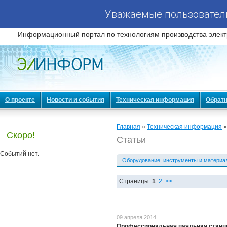
Уважаемые пользователи
Информационный портал по технологиям производства элект
О проекте
Новости и события
Техническая информация
Обратн
Главная
»
Техническая информация
»
Скоро!
Статьи
Событий нет.
Оборудование, инструменты и материа
Страницы:
1
2
>>
09 апреля 2014
Профессиональная паяльная станц