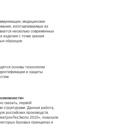
оммуникации, медицинские
ования, изготавливаемые из
вается несколько современных
е изделия с точки зрения
ных образцов.
одятся основы технологии
 идентификации и защиты
истем.
возможности»
о сказать, первой
и структурами. Данная работа,
ля российских производств.
лектронТехЭкспо 2010», показали
екоторых базовых принципах и