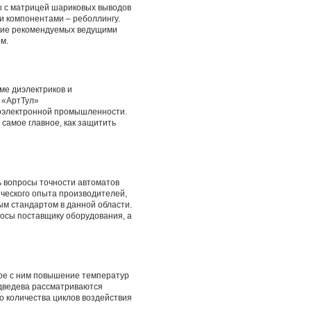
ы с матрицей шариковых выводов
и компонентами – реболлингу.
ание рекомендуемых ведущими
м.
ме диэлектриков и
 «АртТул»
иоэлектронной промышленности.
 самое главное, как защитить
ь вопросы точности автоматов
ического опыта производителей,
м стандартом в данной области.
росы поставщику оборудования, а
ое с ним повышение температур
едведева рассматриваются
 количества циклов воздействия