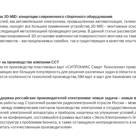
ва 3D-MID: концепции современного сборочного оборудования
аслей, как автомобильная электроника, промышленная автоматизация, телек
оника, находят все большее применение устройства 3D-MID – монтажные осн
следующей металлизацией проводящего рисунка. В данной статье рассматри
оматизированной 3D-установки компонентов поверхностного монтажа на таки
втоматов – как предлагаемых серийно, так и существующих в качестве опыт
т на производстве компании ССТ
ии по производству пластиковых карт «СИТРОНИКС Смарт Технологии» прив
тающих все бóльшую популярность для решения различных задач в области
тся особенности технологий производства SIM-карт и карт для банковских с
держка российских производителей электроники: новые задачи – новые 
а работы над Стратегией развития радиоэлектронной отрасли России – можн
г между коммерческим сектором производства электроники и государственным
лей электронной аппаратуры и приборов, нацелена на улучшение условий д
е на конференции, состоявшейся в рамках выставок «ЭкспоЭлектроника»/«Э
осструктур к проблемам бизнеса, а также остающуюся неопределенность в н
 считать «отечественным производителем».