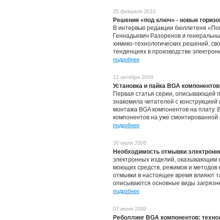
25 февраля 2010
Решения «под ключ» - новые гориз
В интервью редакции бюллетеня «По
Геннадьевич Разоренов и генеральн
химико-технологических решений, сво
тенденциях в производстве электрони
подробнее
12 октября 2009
Установка и пайка BGA компоненто
Первая статья серии, описывающей 
знакомила читателей с конструкцией
монтажа BGA компонентов на плату. 
компонентов на уже смонтированной п
подробнее
30 июля 2008
Необходимость отмывки электронн
электронных изделий, оказывающим с
моющих средств, режимов и методов
отмывки в настоящее время влияют т
описываются основные виды загрязне
подробнее
07 июня 2008
Реболлинг BGA компонентов: техно