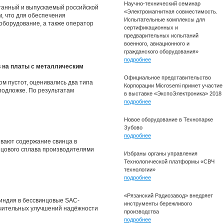
Научно-технический семинар
танный и выпускаемый российской
«Электромагнитная совместимость.
, что для обеспечения
Испытательные комплексы для
оборудование, а также оператор
сертификационных и
предварительных испытаний
военного, авиационного и
гражданского оборудования»
подробнее
 на платы с металлическим
Официальное представительство
м пустот, оценивались два типа
Корпорации Microsemi примет участие
подложке. По результатам
в выставке «ЭкспоЭлектроника» 2018
подробнее
Новое оборудование в Технопарке
Зубово
подробнее
ивают содержание свинца в
нцового сплава производителями
Избраны органы управления
Технологической платформы «СВЧ
технологии»
подробнее
«Рязанский Радиозавод» внедряет
 индия в бессвинцовые SAC-
инструменты бережливого
ачительных улучшений надёжности
производства
подробнее