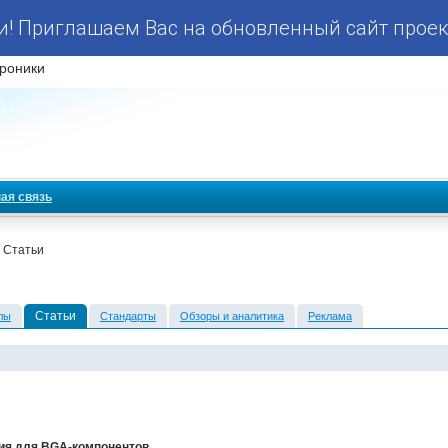
! Приглашаем Вас на обновленный сайт проек
роники
ая связь
 Статьи
Статьи
лы
Стандарты
Обзоры и аналитика
Реклама
ия для BGA-компонентов