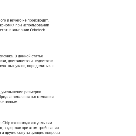
го и ничего не производит,
экономия при использовании
статья компании Orbotech.
исунка. В данной статье
ки, достоинства и недостатки,
чатных узлов, определиться с
, уменьшение размеров
 Предлагаемая статья компании
фективным.
 Chip как никогда актуальным
в, выдержав при этом требования
и и другие сопутствующие вопросы