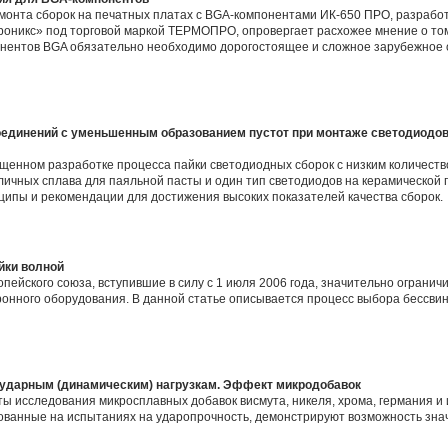
монта сборок на печатных платах с BGA-компонентами ИК‑650 ПРО, разрабо
оникс» под торговой маркой ТЕРМОПРО, опровергает расхожее мнение о том
онентов BGA обязательно необходимо дорогостоящее и сложное зарубежное 
единений с уменьшенным образованием пустот при монтаже светодиодов
щенном разработке процесса пайки светодиодных сборок с низким количество
личных сплава для паяльной пасты и один тип светодиодов на керамической 
ипы и рекомендации для достижения высоких показателей качества сборок.
йки волной
пейского союза, вступившие в силу с 1 июля 2006 года, значительно огранич
тронного оборудования. В данной статье описывается процесс выбора бессви
 ударным (динамическим) нагрузкам. Эффект микродобавок
ты исследования микросплавных добавок висмута, никеля, хрома, германия и
нованные на испытаниях на ударопрочность, демонстрируют возможность зн