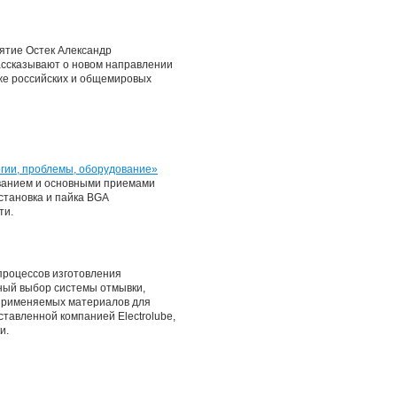
ятие Остек Александр
ассказывают о новом направлении
кже российских и общемировых
огии, проблемы, оборудование»
ованием и основными приемами
становка и пайка BGA
ти.
процессов изготовления
ный выбор системы отмывки,
 применяемых материалов для
тавленной компанией Electrolube,
и.