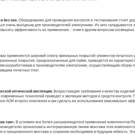
и без нее.
Оборудование для проведения контроля и тестирования стоит доро
ься очень выгодным для производителей электроники. Из чего складывается 
 повысить эффективность ее применения, - этим и другим вопросам посвящена 
вах применяется широкий спектр финишных покрытий элементов печатного р
аненные покрытия, предназначенные для пайки, приводятся их характеристи
м-разработчикам и производителям электроники, осуществляющим сборку пе
авщика печатных плат.
еской оптической инспекции.
Возрастающие требования к качеству изделий
 современных технологий приводят к эволюции методов и средств контроля.
акое АОИ второго поколения и как сделать ее использование максимально эф
два-три».
В условиях все более расширяющегося применения компонентов Flip
роизводителю организовать интегрированную линию монтажа этих компоненто
я и прецизионного монтажа и сохранив необходимую в будущем гибкость. Эт