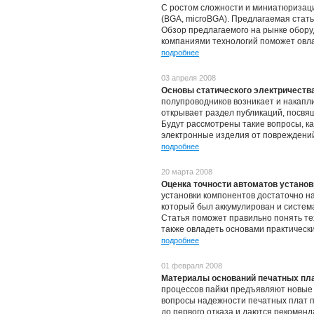
С ростом сложности и миниатюризац
(BGA, microBGA). Предлагаемая стат
Обзор предлагаемого на рынке обор
компаниями технологий поможет овла
подробнее
03 апреля 2008
Основы статического электричества
полупроводников возникает и накапл
открывает раздел публикаций, посвя
Будут рассмотрены такие вопросы, как
электронные изделия от повреждений
подробнее
20 марта 2008
Оценка точности автоматов установ
установки компонентов достаточно на
который был аккумулирован и систем
Статья поможет правильно понять те
также овладеть основами практическ
подробнее
01 февраля 2008
Материалы оснований печатных пла
процессов пайки предъявляют новые т
вопросы надежности печатных плат п
до первого отказа и даются рекомен