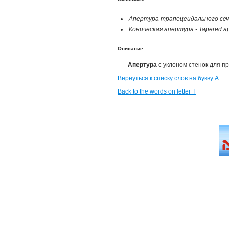
Апертура трапецеидального сеч
Коническая апертура - Tapered ap
Описание:
Апертура
с уклоном стенок для п
Вернуться к списку слов на букву А
Back to the words on letter T