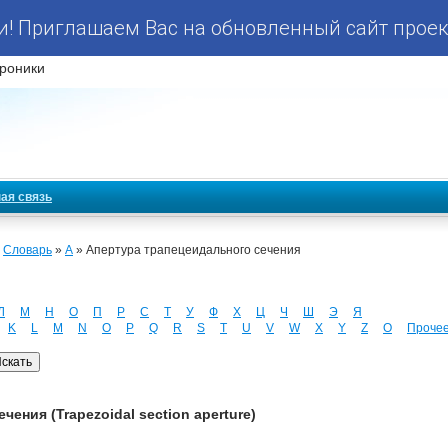
! Приглашаем Вас на обновленный сайт проек
роники
ая связь
»
Словарь
»
А
» Апертура трапецеидального сечения
Л
М
Н
О
П
Р
С
Т
У
Ф
Х
Ц
Ч
Ш
Э
Я
K
L
M
N
O
P
Q
R
S
T
U
V
W
X
Y
Z
О
Проче
ения (Trapezoidal section aperture)