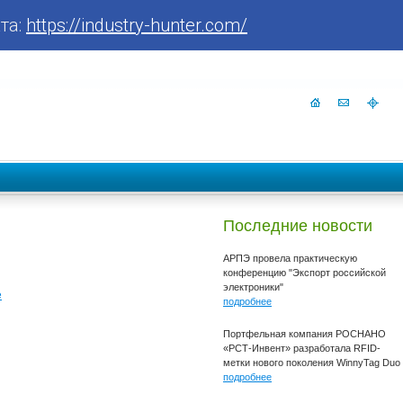
та:
https://industry-hunter.com/
Последние новости
АРПЭ провела практическую
конференцию "Экспорт российской
электроники"
е
подробнее
Портфельная компания РОСНАНО
«РСТ-Инвент» разработала RFID-
метки нового поколения WinnyTag Duo
подробнее