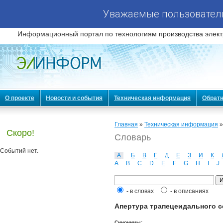
Уважаемые пользователи
Информационный портал по технологиям производства элект
О проекте
Новости и события
Техническая информация
Обратн
Главная
»
Техническая информация
Скоро!
Словарь
Событий нет.
А
Б
В
Г
Д
Е
З
И
К
A
B
C
D
E
F
G
H
I
J
- в словах
- в описаниях
Апертура трапецеидального сеч
Синонимы: