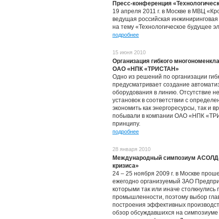
Пресс-конференция «Технологическ
19 апреля 2011 г. в Москве в МВЦ «К
ведущая российская инжиниринговая
на тему «Технологическое будущее эл
подробнее
15 июня 2010
Организация гибкого многономенкл
ОАО «НПК «ТРИСТАН»
Одно из решений по организации гиб
предусматривает создание автомати
оборудования в линию. Отсутствие н
установок в соответствии с определе
экономить как энергоресурсы, так и
побывали в компании ОАО «НПК «ТРИ
принципу.
подробнее
28 января 2010
Международный симпозиум АСОЛД-2
кризиса»
24 – 25 ноября 2009 г. в Москве пр
ежегодно организуемый ЗАО Предприя
которыми так или иначе столкнулись
промышленности, поэтому выбор глав
построения эффективных производст
обзор обсуждавшихся на симпозиуме т