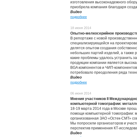
изготовления высоконадежного обору
приобрела компания благодаря созда
Видео
подробнее
18 июня 2014
Опытно-мелкосерийное производст
В репортаже с новой производстве
специализирующейся на проектирова
делятся опытом создания собственно
небольших партий изделий, а также р
какие проблемы удалось устранить з
продукции компании является высока
BGA компонентов и ЧИП-компонентов 
потребовало преодоления ряда техн
Видео
подробнее
06 июня 2014
Мнения участников II Международн
компьютерной томографии: металло
18-19 марта 2014 года в Москве про
помощи компьютерной томографии: м
организованная ЗАО «Остек-СМТ» совм
Мы попросили организаторов и участ
перспектив применения КТ-исследова
Видео