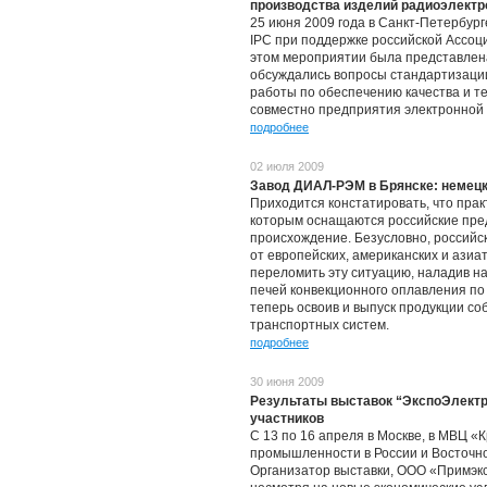
производства изделий радиоэлектр
25 июня 2009 года в Санкт-Петербу
IPC при поддержке российской Ассоц
этом мероприятии была представлена
обсуждались вопросы стандартизации
работы по обеспечению качества и те
совместно предприятия электронной
подробнее
02 июля 2009
Завод ДИАЛ-РЭМ в Брянске: немецко
Приходится констатировать, что пра
которым оснащаются российские пре
происхождение. Безусловно, российс
от европейских, американских и ази
переломить эту ситуацию, наладив н
печей конвекционного оплавления по
теперь освоив и выпуск продукции со
транспортных систем.
подробнее
30 июня 2009
Результаты выставок “ЭкспоЭлектр
участников
С 13 по 16 апреля в Москве, в МВЦ «
промышленности в России и Восточн
Организатор выставки, ООО «Примэксп