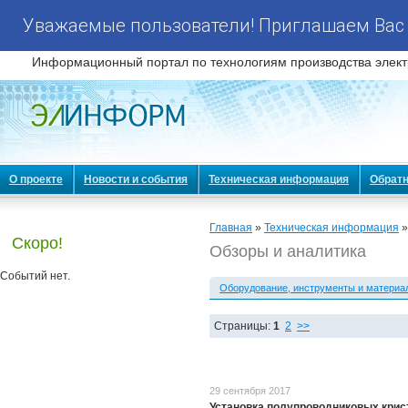
Уважаемые пользователи! Приглашаем Вас 
Информационный портал по технологиям производства элект
О проекте
Новости и события
Техническая информация
Обратн
Главная
»
Техническая информация
»
Скоро!
Обзоры и аналитика
Событий нет.
Оборудование, инструменты и материа
Страницы:
1
2
>>
29 сентября 2017
Установка полупроводниковых кри