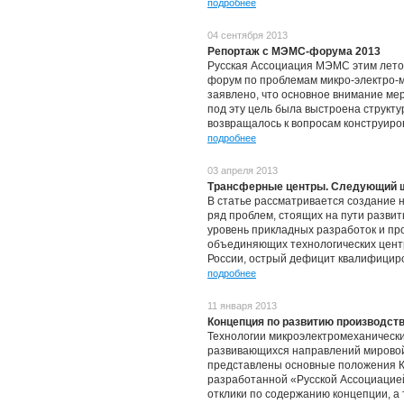
подробнее
04 сентября 2013
Репортаж с МЭМС-форума 2013
Русская Ассоциация МЭМС этим лето
форум по проблемам микро-электро-ме
заявлено, что основное внимание м
под эту цель была выстроена структу
возвращалось к вопросам конструир
подробнее
03 апреля 2013
Трансферные центры. Следующий ш
В статье рассматривается создание 
ряд проблем, стоящих на пути развит
уровень прикладных разработок и пр
объединяющих технологических центр
России, острый дефицит квалифицир
подробнее
11 января 2013
Концепция по развитию производств
Технологии микроэлектромеханически
развивающихся направлений мирово
представлены основные положения К
разработанной «Русской Ассоциацие
отклики по содержанию концепции, а 