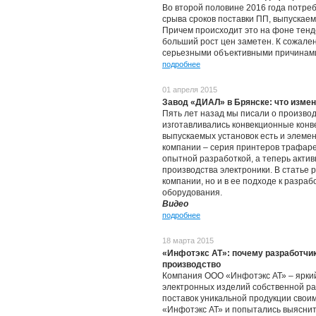
Во второй половине 2016 года потре
срыва сроков поставки ПП, выпускае
Причем происходит это на фоне тенд
больший рост цен заметен. К сожале
серьезными объективными причинами
подробнее
01 апреля 2015
Завод «ДИАЛ» в Брянске: что измен
Пять лет назад мы писали о производ
изготавливались конвекционные кон
выпускаемых установок есть и элемент
компании – серия принтеров трафарет
опытной разработкой, а теперь акти
производства электроники. В статье р
компании, но и в ее подходе к разраб
оборудования.
Видео
подробнее
18 марта 2015
«Инфотэкс АТ»: почему разработчи
производство
Компания ООО «Инфотэкс АТ» – ярки
электронных изделий собственной ра
поставок уникальной продукции свои
«Инфотэкс АТ» и попытались выяснит