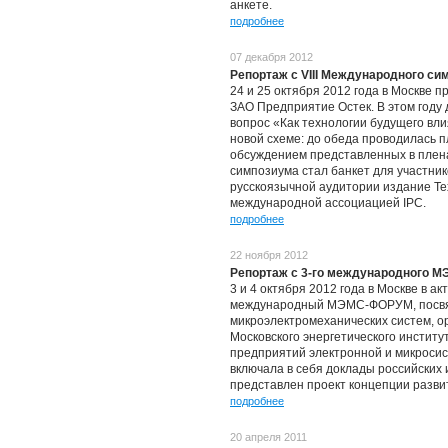
анкете.
подробнее
07 декабря 2012
Репортаж с VIII Международного с
24 и 25 октября 2012 года в Москве 
ЗАО Предприятие Остек. В этом году
вопрос «Как технологии будущего вл
новой схеме: до обеда проводилась п
обсуждением представленных в плен
симпозиума стал банкет для участни
русскоязычной аудитории издание Те
международной ассоциацией IPC.
подробнее
22 ноября 2012
Репортаж с 3-го международного
3 и 4 октября 2012 года в Москве в а
международный МЭМС-ФОРУМ, посвя
микроэлектромеханических систем, 
Московского энергетического инстит
предприятий электронной и микросист
включала в себя доклады российских 
представлен проект концепции разв
подробнее
20 апреля 2011