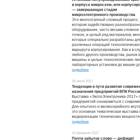
в корпуса микросхем, или корпусир
— завершающая стадия
микроэлектронного производства
Это многоэтапный сложный процесс, 
котором задействовано разнообразн
оборудование, часто весьма сложное
точное, и целый ряд материалов, мно
которых специально разработаны дл
различных операций технологическог
маршрута корпусирования. Как и в сл
любого другого производства, рынок
машины и целые технологические лин
лабораторных установок до машин дл
подробнее
26 июня 2017
Тенденции и пути развития совреме
назначения предприятий ВПК Росси
Выставка «ЭкспоЭлектроника‑2017» 
предприятий ознакомиться с совреме
Для опытного и мелкосерийного жгут
это основная тематическая выставка 
модернизации технических мощностей.
подробнее
14 февраля 2017
Почти забытое слово — дефицит