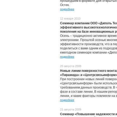
прошедшем в формате Дня открытых
Остек.
подробнее
12 января 2010
Семинар компании ООО «Диполь Тех
эффективного высокотехнологичног
поколения на базе инновационных 
Осень – традиционно активное время
электроники. Прошлой осенью многи
эффективности производств, что в пе
поделиться с вами одним из подходо
ежегодном семинаре компании «Дипол
подробнее
25 августа 2009
Новые линии поверхностного монта
«Пирамида» и «Центрсвязьинформ
При построении новых линий поверх
«Центрсвязьинформ» были использо
требованиям данных производств. В 
фазе в составе линии. В нашем репор
линии, и какие факторы повлияли на 
подробнее
21 августа 2009
Семинар «Повышение надежности и 