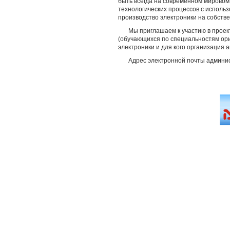
быть всегда на современном мировом
технологических процессов с исполь
производство электроники на собств
Мы приглашаем к участию в проек
(обучающихся по специальностям ори
электроники и для кого организация
Адрес электронной почты админист