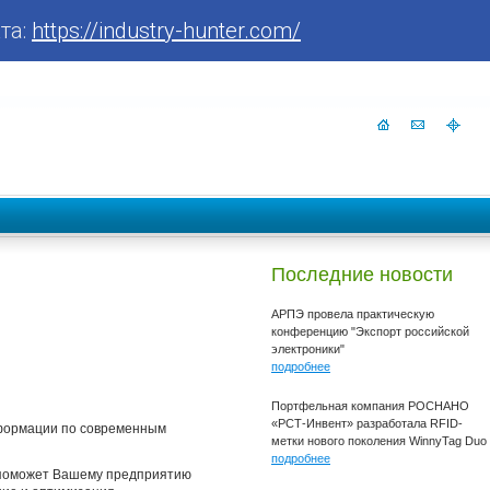
та:
https://industry-hunter.com/
Последние новости
АРПЭ провела практическую
конференцию "Экспорт российской
электроники"
подробнее
Портфельная компания РОСНАНО
«РСТ-Инвент» разработала RFID-
нформации по современным
метки нового поколения WinnyTag Duo
подробнее
 поможет Вашему предприятию