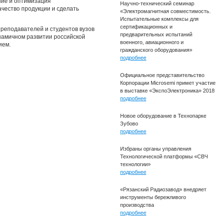
ние и оптимизация
Научно-технический семинар
чество продукции и сделать
«Электромагнитная совместимость.
Испытательные комплексы для
сертификационных и
реподавателей и студентов вузов
предварительных испытаний
инамичном развитии российской
военного, авиационного и
ием.
гражданского оборудования»
подробнее
Официальное представительство
Корпорации Microsemi примет участие
в выставке «ЭкспоЭлектроника» 2018
подробнее
Новое оборудование в Технопарке
Зубово
подробнее
Избраны органы управления
Технологической платформы «СВЧ
технологии»
подробнее
«Рязанский Радиозавод» внедряет
инструменты бережливого
производства
подробнее