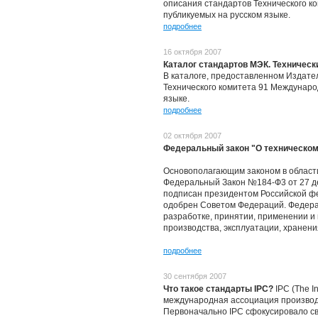
описания стандартов Технического к
публикуемых на русском языке.
подробнее
16 октября 2007
Каталог стандартов МЭК. Техническ
В каталоге, предоставленном Издатель
Технического комитета 91 Междунаро
языке.
подробнее
02 октября 2007
Федеральный закон "О техническом
Основополагающим законом в област
Федеральный Закон №184-Ф3 от 27 де
подписан президентом Российской фе
одобрен Советом Федераций. Федера
разработке, принятии, применении и
производства, эксплуатации, хранения
подробнее
30 сентября 2007
Что такое стандарты IPC?
IPC (The In
международная ассоциация производи
Первоначально IPC сфокусировало св