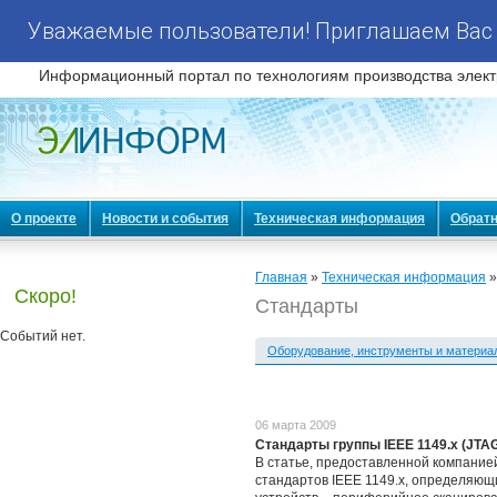
Уважаемые пользователи! Приглашаем Вас 
Информационный портал по технологиям производства элект
О проекте
Новости и события
Техническая информация
Обратн
Главная
»
Техническая информация
»
Скоро!
Стандарты
Событий нет.
Оборудование, инструменты и материа
06 марта 2009
Стандарты группы IEEE 1149.x (JTAG
В статье, предоставленной компанией
стандартов IEEE 1149.х, определяю