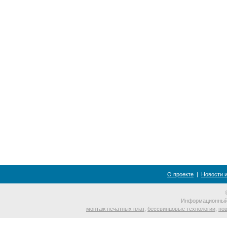
О проекте
|
Новости 
Информационный 
монтаж печатных плат
,
бессвинцовые технологии
,
по