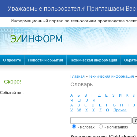
Уважаемые пользователи! Приглашаем Вас 
Информационный портал по технологиям производства элект
О проекте
Новости и события
Техническая информация
Обратн
Главная
»
Техническая информация
Скоро!
Словарь
Событий нет.
А
Б
В
Г
Д
Е
З
И
К
Л
Ч
Ш
Э
Я
A
B
C
D
E
F
G
H
I
J
V
W
X
Y
Z
О
Прочее
- в словах
- в описаниях
Холодная осадка (Cold slump)