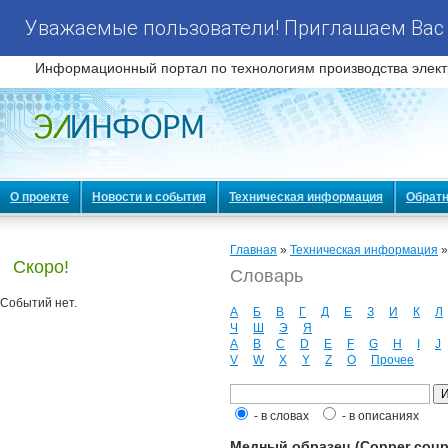
Уважаемые пользователи! Приглашаем Вас 
Информационный портал по технологиям производства элект
О проекте
Новости и события
Техническая информация
Обратн
Главная
»
Техническая информация
Скоро!
Словарь
Событий нет.
А
Б
В
Г
Д
Е
З
И
К
Л
Ч
Ш
Э
Я
A
B
C
D
E
F
G
H
I
J
V
W
X
Y
Z
О
Прочее
- в словах
- в описаниях
Медный образец (Copper coup