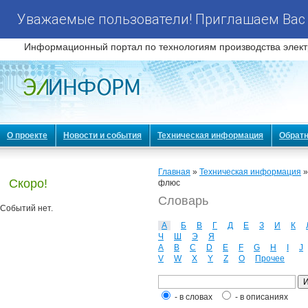
Уважаемые пользователи! Приглашаем Вас 
Информационный портал по технологиям производства элект
О проекте
Новости и события
Техническая информация
Обратн
Главная
»
Техническая информация
Скоро!
флюс
Словарь
Событий нет.
А
Б
В
Г
Д
Е
З
И
К
Ч
Ш
Э
Я
A
B
C
D
E
F
G
H
I
J
V
W
X
Y
Z
О
Прочее
- в словах
- в описаниях