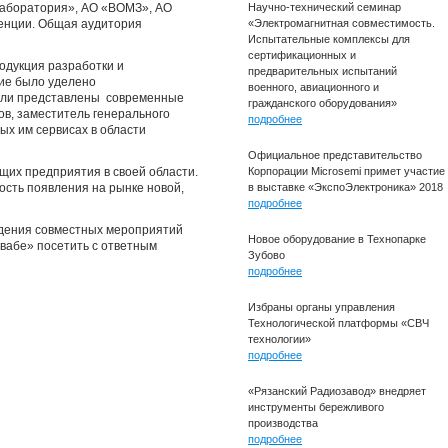
лаборатория», АО «ВОМЗ», АО
Научно-технический семинар
ренции. Общая аудитория
«Электромагнитная совместимость.
Испытательные комплексы для
сертификационных и
одукция разработки и
предварительных испытаний
ние было уделено
военного, авиационного и
были представлены современные
гражданского оборудования»
в, заместитель генерального
подробнее
ых им сервисах в области
Официальное представительство
щих предприятия в своей области.
Корпорации Microsemi примет участие
ость появления на рынке новой,
в выставке «ЭкспоЭлектроника» 2018
подробнее
едения совместных мероприятий
Новое оборудование в Технопарке
вабе» посетить с ответным
Зубово
подробнее
Избраны органы управления
Технологической платформы «СВЧ
технологии»
подробнее
«Рязанский Радиозавод» внедряет
инструменты бережливого
производства
подробнее