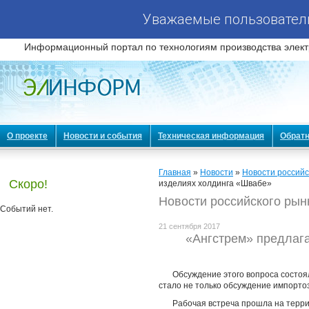
Уважаемые пользователи
Информационный портал по технологиям производства элект
О проекте
Новости и события
Техническая информация
Обратн
Главная
»
Новости
»
Новости российс
Скоро!
изделиях холдинга «Швабе»
Новости российского рын
Событий нет.
21 сентября 2017
«Ангстрем» предлаг
Обсуждение этого вопроса состоя
стало не только обсуждение импорто
Рабочая встреча прошла на терри