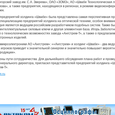
орский завод им. С.А. Зверева», ОАО «ЗОМЗ», АО «Швабе Технологическая 
ова», а также предприятия, находящиеся в регионах, в режиме видеоконфе
ек.
предприятий холдинга «Швабе» была представлена самая перспективная пр
специализацию предприятий холдинга на оптической технике, особое внима
одня является ведущим российским разработчиком подобных систем. Также 
нтеллектуальные силовые ключи и другая элементная база. Игорь Заболотно
 о технологических возможностях завода «Ангстрем-Т», а также о предлагаем
ктронных изделий.
микроэлектроники АО «Ангстрем»: ««Ангстрем» и холдинг «Швабе» - два веду
 игроков приводит к значительной синергии и значительно повышает вероятн
родукции».
ены пути сотрудничества. Для дальнейшего обсуждения плана работ и пров
енерального директора, пригласил представителей предприятий холдинга «Ш
ем-Т».
m.ru
.