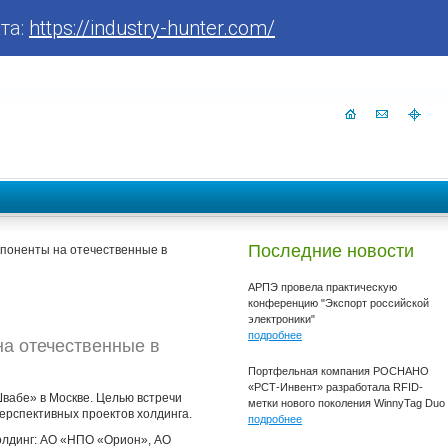
та:
https://industry-hunter.com/
Последние новости
поненты на отечественные в
АРПЭ провела практическую
конференцию "Экспорт российской
электроники"
подробнее
а отечественные в
Портфельная компания РОСНАНО
«РСТ-Инвент» разработала RFID-
Швабе» в Москве. Целью встречи
метки нового поколения WinnyTag Duo
ерспективных проектов холдинга.
подробнее
олдинг: АО «НПО «Орион», АО