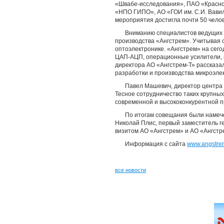
«Швабе-исследования», ПАО «Красног
«НПО ГИПО», АО «ГОИ им. С.И. Вавил
мероприятия достигла почти 50 челов
Вниманию специалистов ведущих 
производства «Ангстрем». Учитывая 
оптоэлектронике. «Ангстрем» на сег
ЦАП-АЦП, операционные усилители, и
директора АО «Ангстрем-Т» рассказал
разработки и производства микроэле
Павел Машевич, директор центра 
Тесное сотрудничество таких крупных
современной и высококонкурентной п
По итогам совещания были намеч
Николай Плис, первый заместитель г
визитом АО «Ангстрем» и АО «Ангстр
Информация с сайта
www.angstre
все новости