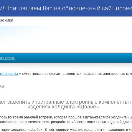
! Приглашаем Вас на обновленный сайт проек
роники
ая связь
кого рынка
» «Ангстрем» предлагает заменить иностранные электронные ком
ка
ает заменить иностранные
электронные компоненты
н
изделиях холдинга «Швабе»
лось во время рабочей встречи, которая прошла в штаб-квартире холдинга «
замещения, но и возможность разработки «Ангстремом» новых изделий для п
тории холдинга «Швабе». В ней приняли участие предприятия, входящие в х