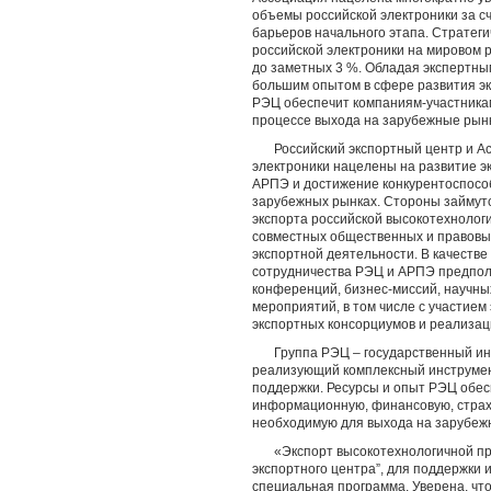
объемы российской электроники за с
барьеров начального этапа. Стратеги
российской электроники на мировом р
до заметных 3 %. Обладая экспертн
большим опытом в сфере развития эк
РЭЦ обеспечит компаниям-участника
процессе выхода на зарубежные рын
Российский экспортный центр и А
электроники нацелены на развитие э
АРПЭ и достижение конкурентоспосо
зарубежных рынках. Стороны займутс
экспорта российской высокотехнологи
совместных общественных и правовы
экспортной деятельности. В качест
сотрудничества РЭЦ и АРПЭ предпол
конференций, бизнес-миссий, научных
мероприятий, в том числе с участием
экспортных консорциумов и реализац
Группа РЭЦ – государственный ин
реализующий комплексный инструме
поддержки. Ресурсы и опыт РЭЦ обе
информационную, финансовую, страхо
необходимую для выхода на зарубеж
«Экспорт высокотехнологичной пр
экспортного центра”, для поддержки 
специальная программа. Уверена, чт