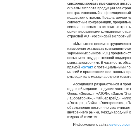
синхронизировать имеющиеся инстру
объемы экспорта продукции электро
централизованный информационный 
поддержки отрасли. Предлагаемые н
совместные конференции, профильные
сессии – позволят выстроить открыт
ориентированными компаниями отрасл
отраслей АО «Российский экспортный
«Мы высоко ценим сотрудничество
намерения оказывать компаниям-уча
зарубежных рынков. РЭЦ продемонстр
новых мер государственной поддержк
рынка электроники. В частности, об
прямой
контакт
с потенциальными по
миссий и организации постоянных пр
руководитель международного комит
Ассоциация разработчиков и прои
года и объединяет ведущие частные 
Group, «Зелакс», «АТОЛ», «Завод “Эт
Лаборатория», «ФайберТрейд», «Мик
«Эвотор», «Байкал Электроникс», «Пл
объединения постоянно увеличивает
внутреннего рынка, международный ко
кадровый комитет.
Информация с сайта
gs-group.co