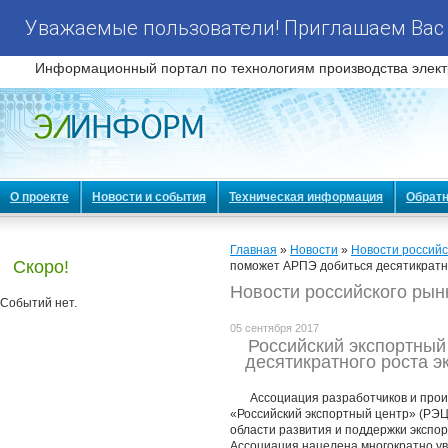
Уважаемые пользователи! Приглашаем Вас 
Информационный портал по технологиям производства элект
О проекте
Новости и события
Техническая информация
Обратн
Главная
»
Новости
»
Новости российс
Скоро!
поможет АРПЭ добиться десятикратно
Новости российского рын
Событий нет.
05 сентября 2017
Российский экспортный
десятикратного роста э
Ассоциация разработчиков и прои
«Российский экспортный центр» (РЭЦ
области развития и поддержки экспор
Ассоциация нацелена многократно ув