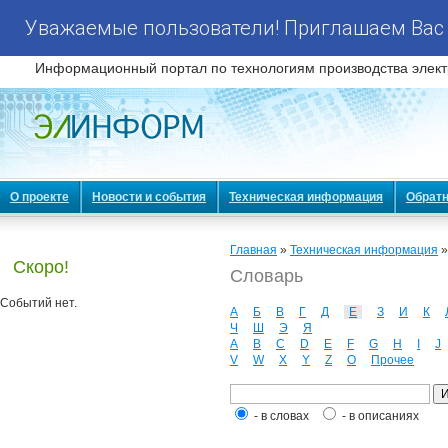
Уважаемые пользователи! Приглашаем Вас 
Информационный портал по технологиям производства элект
О проекте
Новости и события
Техническая информация
Обратн
Главная
»
Техническая информация
Скоро!
Словарь
Событий нет.
А
Б
В
Г
Д
Е
З
И
К
Ч
Ш
Э
Я
A
B
C
D
E
F
G
H
I
J
V
W
X
Y
Z
О
Прочее
- в словах
- в описаниях