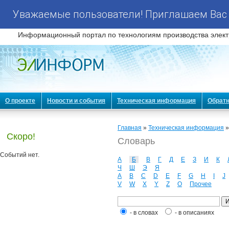
Уважаемые пользователи! Приглашаем Вас 
Информационный портал по технологиям производства элект
О проекте
Новости и события
Техническая информация
Обратн
Главная
»
Техническая информация
Скоро!
Словарь
Событий нет.
А
Б
В
Г
Д
Е
З
И
К
Ч
Ш
Э
Я
A
B
C
D
E
F
G
H
I
J
V
W
X
Y
Z
О
Прочее
- в словах
- в описаниях