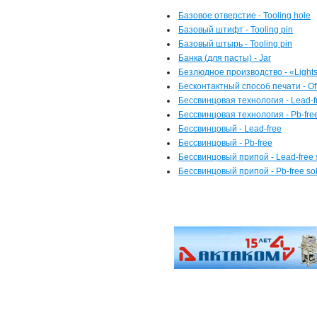
Базовое отверстие - Tooling hole
Базовый штифт - Tooling pin
Базовый штырь - Tooling pin
Банка (для пасты) - Jar
Безлюдное производство - «Lights
Бесконтактный способ печати - Off-
Бессвинцовая технология - Lead-f
Бессвинцовая технология - Pb-fre
Бессвинцовый - Lead-free
Бессвинцовый - Pb-free
Бессвинцовый припой - Lead-free 
Бессвинцовый припой - Pb-free so