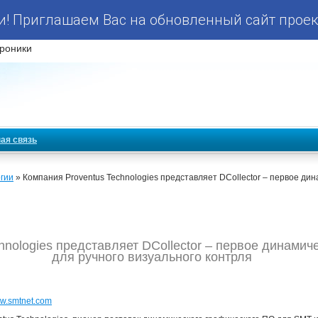
! Приглашаем Вас на обновленный сайт проек
роники
ая связь
гии
» Компания Proventus Technologies представляет DCollector – первое ди
hnologies представляет DCollector – первое динами
для ручного визуального контрля
w.smtnet.com