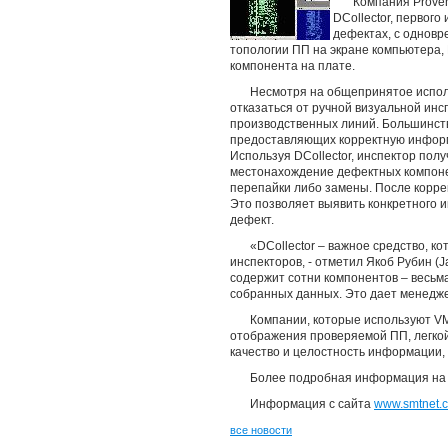
Компания Proven
DCollector, первог
дефектах, с одновр
топологии ПП на экране компьютера,
компонента на плате.
Несмотря на общепринятое исполь
отказаться от ручной визуальной инсп
производственных линий. Большинств
предоставляющих корректную информ
Используя DCollector, инспектор пол
местонахождение дефектных компонен
перепайки либо замены. После корре
Это позволяет выявить конкретного 
дефект.
«DCollector – важное средство, к
инспекторов, - отметил Якоб Рубин (J
содержит сотни компонентов – весьм
собранных данных. Это дает менедже
Компании, которые используют VMI
отображения проверяемой ПП, легкой
качество и целостность информации, 
Более подробная информация на
Информация с сайта
www.smtnet.
все новости