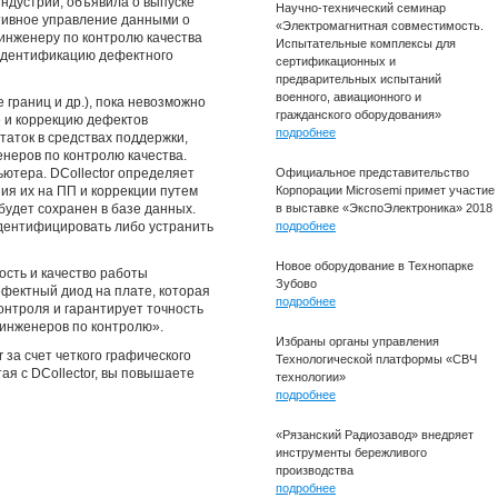
индустрии, объявила о выпуске
Научно-технический семинар
тивное управление данными о
«Электромагнитная совместимость.
инженеру по контролю качества
Испытательные комплексы для
 идентификацию дефектного
сертификационных и
предварительных испытаний
военного, авиационного и
границ и др.), пока невозможно
гражданского оборудования»
ие и коррекцию дефектов
подробнее
аток в средствах поддержки,
еров по контролю качества.
ьютера. DCollector определяет
Официальное представительство
ия их на ПП и коррекции путем
Корпорации Microsemi примет участие
будет сохранен в базе данных.
в выставке «ЭкспоЭлектроника» 2018
идентифицировать либо устранить
подробнее
Новое оборудование в Технопарке
ость и качество работы
Зубово
дефектный диод на плате, которая
подробнее
онтроля и гарантирует точность
 инженеров по контролю».
Избраны органы управления
 за счет четкого графического
Технологической платформы «СВЧ
ая с DCollector, вы повышаете
технологии»
подробнее
«Рязанский Радиозавод» внедряет
инструменты бережливого
производства
подробнее