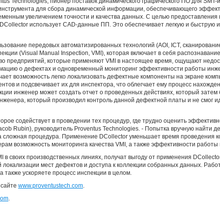
tus Technologies, пионер поставок динамического графического ПО для SMT-
о инструмента для сбора динамической информации, обеспечивающего эффек
еменным увеличением точности и качества данных. С целью предоставления 
 DCollector использует CAD-данные ПП. Это обеспечивает легкую и быструю
зование передовых автоматизированных технологий (AOI, ICT, сканирование 
екции (Visual Manual Inspection, VMI), которая включает в себя распознаван
о предприятий, которые применяют VMI в настоящее время, ощущают недост
ацию о дефектах и одновременный мониторинг эффективности работы инжен
учает возможность легко локализовать дефектные компоненты на экране комп
тов и подсвечивает их для инспектора, что облегчает ему процесс нахожден
кции инженер может создать отчет о проведенных действиях, который затем 
инженера, который производил контроль данной дефектной платы и не смог 
оторое содействует в проведении тех процедур, где трудно оценить эффективн
acob Rubin), руководитель Proventus Technologies. - Попытка вручную найти 
а сложная процедура. Применение DCollector уменьшает время проведения к
рам возможность мониторинга качества VMI, а также эффективности работы
 в своих производственных линиях, получат выгоду от применения DCollector
 локализации мест дефектов и доступа к коллекции собранных данных. Работ
а также ускоряете процесс инспекции в целом.
 сайте
www.proventustech.com
.
com
.