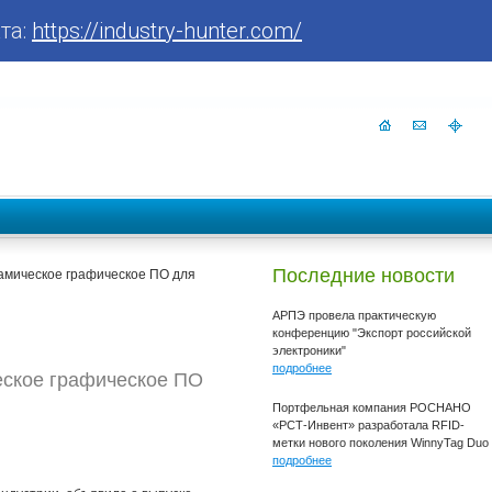
та:
https://industry-hunter.com/
Последние новости
намическое графическое ПО для
АРПЭ провела практическую
конференцию "Экспорт российской
электроники"
подробнее
ческое графическое ПО
Портфельная компания РОСНАНО
«РСТ-Инвент» разработала RFID-
метки нового поколения WinnyTag Duo
подробнее