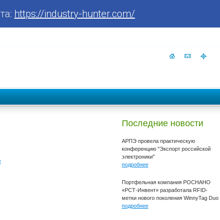
та:
https://industry-hunter.com/
Последние новости
АРПЭ провела практическую
конференцию "Экспорт российской
электроники"
е
подробнее
Портфельная компания РОСНАНО
«РСТ-Инвент» разработала RFID-
метки нового поколения WinnyTag Duo
подробнее