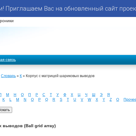
! Приглашаем Вас на обновленный сайт проек
роники
ая связь
»
Словарь
»
К
» Корпус с матрицей шариковых выводов
Л
М
Н
О
П
Р
С
Т
У
Ф
Х
Ц
Ч
Ш
Э
Я
K
L
M
N
O
P
Q
R
S
T
U
V
W
X
Y
Z
О
Проче
выводов (Ball grid array)