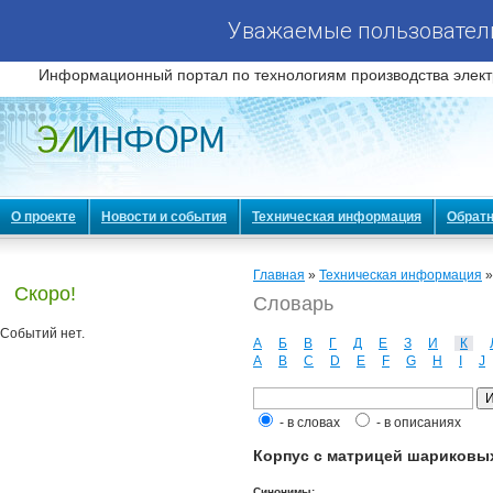
Уважаемые пользователи
Информационный портал по технологиям производства элект
О проекте
Новости и события
Техническая информация
Обратн
Главная
»
Техническая информация
Скоро!
Словарь
Событий нет.
А
Б
В
Г
Д
Е
З
И
К
A
B
C
D
E
F
G
H
I
J
- в словах
- в описаниях
Корпус с матрицей шариковых 
Синонимы: