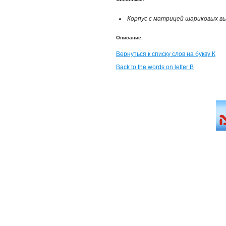
Корпус с матрицей шариковых вы
Описание:
Вернуться к списку слов на букву К
Back to the words on letter B