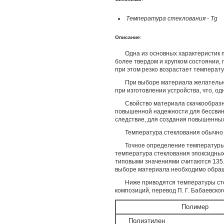
Температура стеклования - Tg
Описание:
Одна из основных характеристик
более твердом и хрупком состоянии,
при этом резко возрастает темпера
При выборе материала желательно
при изготовлении устройства, что, од
Свойство материала скачкообраз
повышенной надежности для бессвинцо
следствие, для создания повышенны
Температура стеклования обычно 
Точное определение температуры 
температура стеклования эпоксидных
типовыми значениями считаются 135.
выборе материала необходимо обраща
Ниже приводятся температуры сте
композиций, перевод П. Г. Бабаевского,
Полимер
Полиэтилен