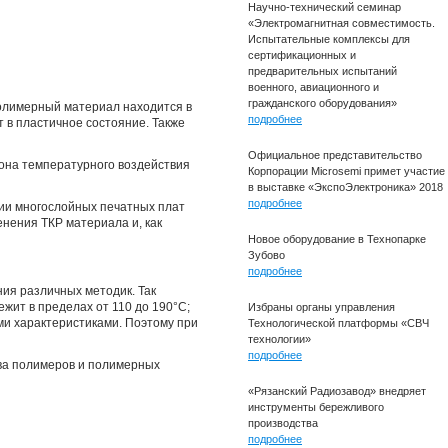
Научно-технический семинар
«Электромагнитная совместимость.
Испытательные комплексы для
сертификационных и
предварительных испытаний
военного, авиационного и
гражданского оборудования»
олимерный материал находится в
подробнее
 в пластичное состояние. Также
Официальное представительство
она температурного воздействия
Корпорации Microsemi примет участие
в выставке «ЭкспоЭлектроника» 2018
подробнее
ии многослойных печатных плат
енения ТКР материала и, как
Новое оборудование в Технопарке
Зубово
подробнее
ия различных методик. Так
жит в пределах от 110 до 190°C;
Избраны органы управления
ми характеристиками. Поэтому при
Технологической платформы «СВЧ
технологии»
подробнее
тва полимеров и полимерных
«Рязанский Радиозавод» внедряет
инструменты бережливого
производства
подробнее