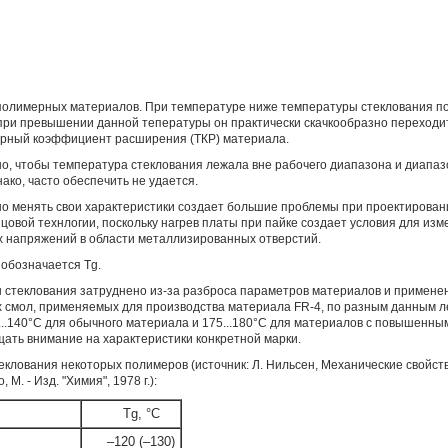
 полимерных материалов. При температуре ниже температуры стеклования п
 при превышении данной тепературы он практически скачкообразно переходит
турный коэффициент расширения (ТКР) материала.
, чтобы температура стеклования лежала вне рабочего диапазона и диапаз
нако, часто обеспечить не удается.
но менять свои характеристики создает большие проблемы при проектирован
вой технлогии, поскольку нагрев платы при пайке создает условия для изм
х напряжений в области металлизированных отверстий.
обозначается Tg.
стеклования затруднено из-за разброса параметров материалов и применен
 смол, применяемых для производства материала FR-4, по разным данным ле
..140°C для обычного материала и 175...180°C для материалов с повышенны
ть внимание на характеристики конкретной марки.
клования некоторых полимеров (источник: Л. Нильсен, Механические свойс
 М. - Изд. "Химия", 1978 г.):
Tg, °C
–120 (–130)