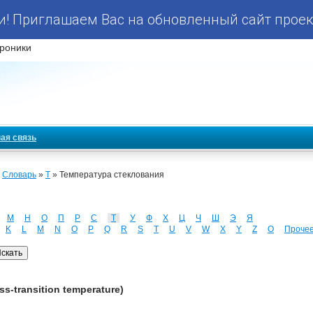
! Приглашаем Вас на обновленный сайт проек
роники
ая связь
»
Словарь
»
Т
» Температура стеклования
М
Н
О
П
Р
С
Т
У
Ф
Х
Ц
Ч
Ш
Э
Я
K
L
M
N
O
P
Q
R
S
T
U
V
W
X
Y
Z
О
Проче
s-transition temperature)