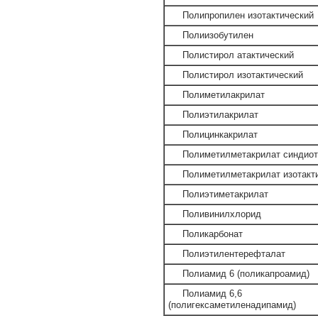
Полипропилен изотактический
Полиизобутилен
Полистирол атактический
Полистирол изотактический
Полиметилакрилат
Полиэтилакрилат
Полицинкакрилат
Полиметилметакрилат синдиот
Полиметилметакрилат изотакт
Полиэтиметакрилат
Поливинилхлорид
Поликарбонат
Полиэтилентерефталат
Полиамид 6 (поликапроамид)
Полиамид 6,6
(полигексаметиленадипамид)