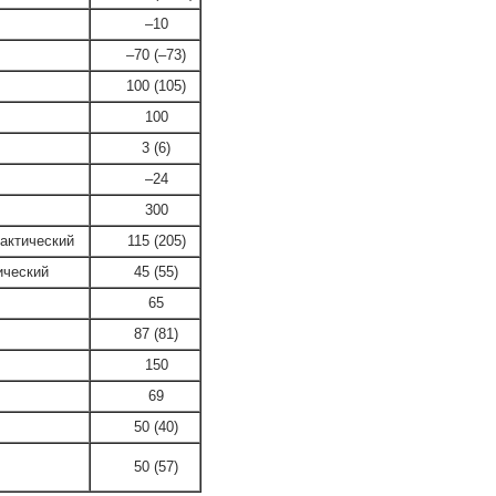
–10
–70 (–73)
100 (105)
100
3 (6)
–24
300
актический
115 (205)
ический
45 (55)
65
87 (81)
150
69
50 (40)
50 (57)