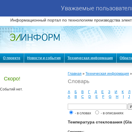
Уважаемые пользователи
Информационный портал по технологиям производства элект
О проекте
Новости и события
Техническая информация
Обратн
Главная
»
Техническая информация
Скоро!
Словарь
Событий нет.
А
Б
В
Г
Д
Е
З
И
К
Л
A
B
C
D
E
F
G
H
I
J
- в словах
- в описаниях
Температура стеклования (Glas
Синонимы: