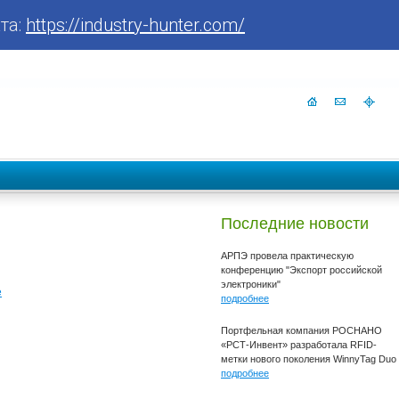
та:
https://industry-hunter.com/
Последние новости
АРПЭ провела практическую
конференцию "Экспорт российской
электроники"
е
подробнее
Портфельная компания РОСНАНО
«РСТ-Инвент» разработала RFID-
метки нового поколения WinnyTag Duo
подробнее