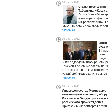
16 марта 2012
Статья президента 
Таболкина: «Когда 
Если в ближайшее вр
всем мире эффектив
микроэлектроники, Р
клуба» мировых производителей
подробнее
16 марта 2012
Итоги
2011 г
14 мар
совещ
радио
были подведены итоги работы ра
намечены основные задачи на 20
статс-секретарь – заместитель
Российской Федерации Игорь Евг
подробнее
16 марта 2012
Утвержден состав Межведомств
телекоммуникационному оборуд
Российской Федерации, статус
российского происхождения
Приказом Минпромторга России о