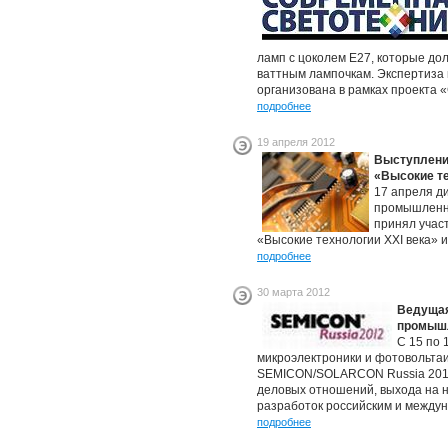
ламп с цоколем Е27, которые до
ваттным лампочкам. Экспертиза 
организована в рамках проекта 
подробнее
19 апреля 2012
Выступлени
«Высокие те
17 апреля д
промышленно
принял учас
«Высокие технологии XXI века» 
подробнее
30 марта 2012
Ведущая
промышл
С 15 по 
микроэлектроники и фотовольтаи
SEMICON/SOLARCON Russia 2012
деловых отношений, выхода на н
разработок российским и между
подробнее