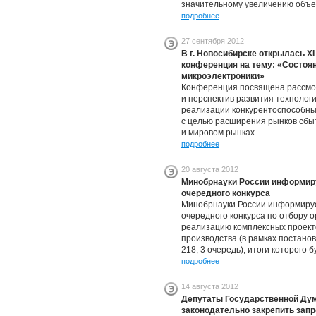
значительному увеличению объе
подробнее
27 сентября 2012
В г. Новосибирске открылась X
конференция на тему: «Состоян
микроэлектроники»
Конференция посвящена рассмот
и перспектив развития технолог
реализации конкурентоспособны
с целью расширения рынков сбы
и мировом рынках.
подробнее
20 августа 2012
Минобрнауки России информиру
очередного конкурса
Минобрнауки России информируе
очередного конкурса по отбору 
реализацию комплексных проект
производства (в рамках постан
218, 3 очередь), итоги которого 
подробнее
14 августа 2012
Депутаты Государственной Ду
законодательно закрепить запр