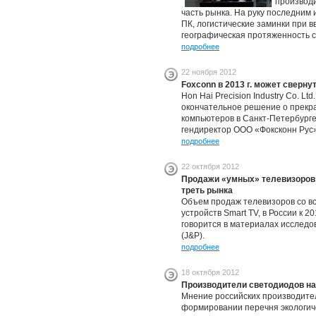
производ
часть рынка. На руку последним 
ПК, логистические заминки при в
географическая протяженность с
подробнее
22 ноября 2012
Foxconn в 2013 г. может сверну
Hon Hai Precision Industry Co. Ltd
окончательное решение о прекра
компьютеров в Санкт-Петербург
гендиректор ООО «Фоксконн Рус
подробнее
22 октября 2012
Продажи «умных» телевизоров с
треть рынка
Объем продаж телевизоров со вс
устройств Smart TV, в России к 2
говорится в материалах исследов
(J&P).
подробнее
18 октября 2012
Производители светодиодов на
Мнение российских производите
формировании перечня экологиче