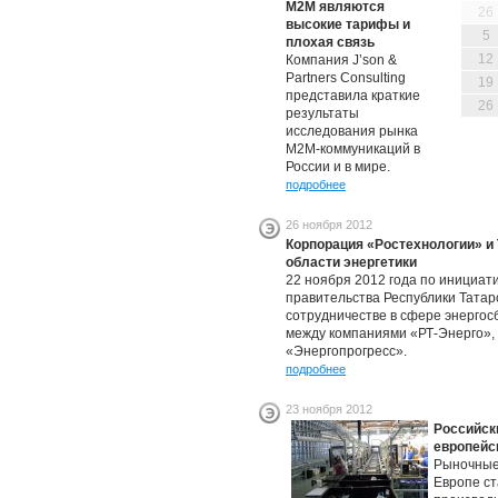
М2М являются
26
высокие тарифы и
5
плохая связь
12
Компания J’son &
Partners Consulting
19
представила краткие
26
результаты
исследования рынка
M2M-коммуникаций в
России и в мире.
подробнее
26 ноября 2012
Корпорация «Ростехнологии» и 
области энергетики
22 ноября 2012 года по инициат
правительства Республики Татар
сотрудничестве в сфере энерго
между компаниями «РТ-Энерго»,
«Энергопрогресс».
подробнее
23 ноября 2012
Российск
европейс
Рыночные
Европе ст