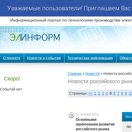
Уважаемые пользователи! Приглашаем Вас 
Информационный портал по технологиям производства элект
О проекте
Новости и события
Техническая информация
Обратн
Главная
»
Новости
» Новости российс
Скоро!
Новости российского рын
Событий нет.
Страницы:
<<
1
2
3
4
5
6
7
8
9
1
27 ноября 2012
Мес
Основными
проблемами развития
пн
российского рынка