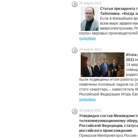
16 марта 2012
Статья президента 
Таболкина: «Когда 
Если в ближайшее вр
всем мире эффектив
микроэлектроники, Р
клуба» мировых производителей
подробнее
16 марта 2012
Итоги
2011 г
14 мар
совещ
радио
были подведены итоги работы ра
намечены основные задачи на 20
статс-секретарь – заместитель
Российской Федерации Игорь Евг
подробнее
16 марта 2012
Утвержден состав Межведомств
телекоммуникационному оборуд
Российской Федерации, статус
российского происхождения
Приказом Минпромторга России о