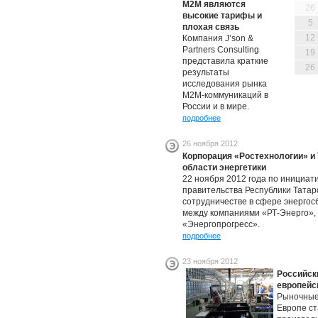
М2М являются
26
высокие тарифы и
5
плохая связь
12
Компания J’son &
Partners Consulting
19
представила краткие
26
результаты
исследования рынка
M2M-коммуникаций в
России и в мире.
подробнее
26 ноября 2012
Корпорация «Ростехнологии» и 
области энергетики
22 ноября 2012 года по инициат
правительства Республики Татар
сотрудничестве в сфере энерго
между компаниями «РТ-Энерго»,
«Энергопрогресс».
подробнее
23 ноября 2012
Российск
европейс
Рыночные
Европе ст