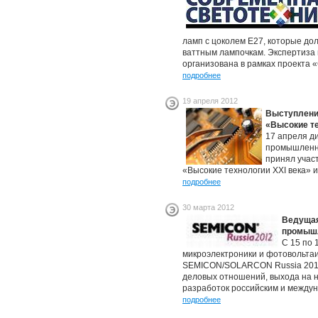
ламп с цоколем Е27, которые до
ваттным лампочкам. Экспертиза 
организована в рамках проекта 
подробнее
19 апреля 2012
Выступлени
«Высокие те
17 апреля д
промышленно
принял учас
«Высокие технологии XXI века» 
подробнее
30 марта 2012
Ведущая
промышл
С 15 по 
микроэлектроники и фотовольтаи
SEMICON/SOLARCON Russia 2012
деловых отношений, выхода на н
разработок российским и между
подробнее