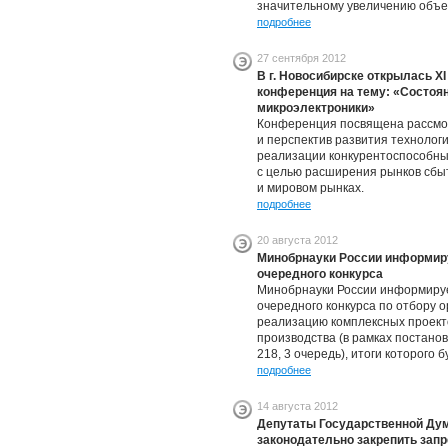
значительному увеличению объе
подробнее
27 сентября 2012
В г. Новосибирске открылась X
конференция на тему: «Состоян
микроэлектроники»
Конференция посвящена рассмот
и перспектив развития технолог
реализации конкурентоспособны
с целью расширения рынков сбы
и мировом рынках.
подробнее
20 августа 2012
Минобрнауки России информиру
очередного конкурса
Минобрнауки России информируе
очередного конкурса по отбору 
реализацию комплексных проект
производства (в рамках постан
218, 3 очередь), итоги которого 
подробнее
14 августа 2012
Депутаты Государственной Ду
законодательно закрепить запр