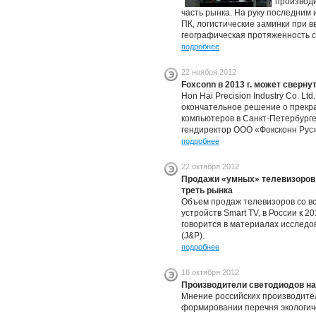
производ
часть рынка. На руку последним 
ПК, логистические заминки при в
географическая протяженность с
подробнее
22 ноября 2012
Foxconn в 2013 г. может сверну
Hon Hai Precision Industry Co. Ltd
окончательное решение о прекра
компьютеров в Санкт-Петербург
гендиректор ООО «Фоксконн Рус
подробнее
22 октября 2012
Продажи «умных» телевизоров с
треть рынка
Объем продаж телевизоров со вс
устройств Smart TV, в России к 2
говорится в материалах исследов
(J&P).
подробнее
18 октября 2012
Производители светодиодов на
Мнение российских производите
формировании перечня экологиче