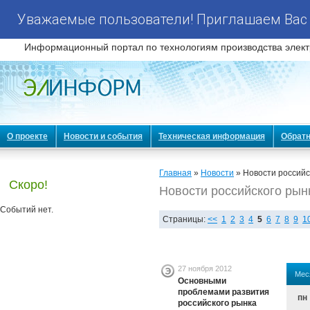
Уважаемые пользователи! Приглашаем Вас 
Информационный портал по технологиям производства элект
О проекте
Новости и события
Техническая информация
Обратн
Главная
»
Новости
» Новости российс
Скоро!
Новости российского рын
Событий нет.
Страницы:
<<
1
2
3
4
5
6
7
8
9
1
27 ноября 2012
Мес
Основными
проблемами развития
пн
российского рынка