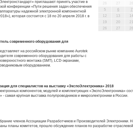
Электронстандарт» приглашают принять участие в
26
27
2
кой конференции «Пути решения задач обеспечения
5
6
7
 аппаратуры надежной электронной компонентной
12
13
1
»), которая состоится с 18 по 20 апреля 2018 г. в
19
20
2
26
27
2
тель современного оборудования для
едставляет на российском рынке компанию Aurotek
одителя современного оборудования для работы с
поверхностного монтажа (SMT), LCD-экранами,
роводниковым оборудованием.
рация для специалистов на выставку «ЭкспоЭлектроника» 2018
ектронных компонентов, модулей и комплектующих «ЭкспоЭлектроника» сост
» - самая крупная выставка полупроводников и микроэлектроники в России.
брание членов Ассоциации Разработчиков и Производителей Электроники. 
аны планы комитетов, прошло обсуждение планов по разработке отраслевой