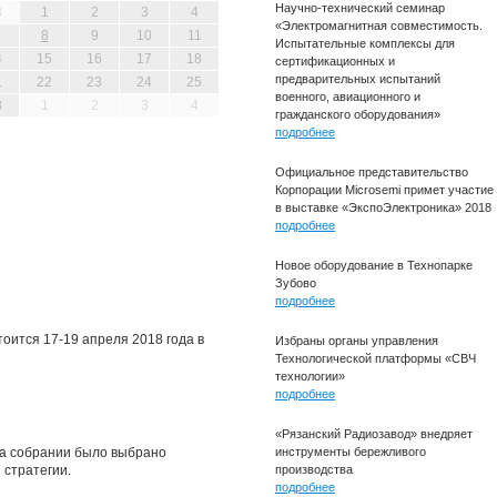
Научно-технический семинар
8
1
2
3
4
«Электромагнитная совместимость.
8
9
10
11
Испытательные комплексы для
4
15
16
17
18
сертификационных и
предварительных испытаний
1
22
23
24
25
военного, авиационного и
8
1
2
3
4
гражданского оборудования»
подробнее
Официальное представительство
Корпорации Microsemi примет участие
в выставке «ЭкспоЭлектроника» 2018
подробнее
Новое оборудование в Технопарке
Зубово
подробнее
оится 17-19 апреля 2018 года в
Избраны органы управления
Технологической платформы «СВЧ
технологии»
подробнее
«Рязанский Радиозавод» внедряет
На собрании было выбрано
инструменты бережливого
 стратегии.
производства
подробнее