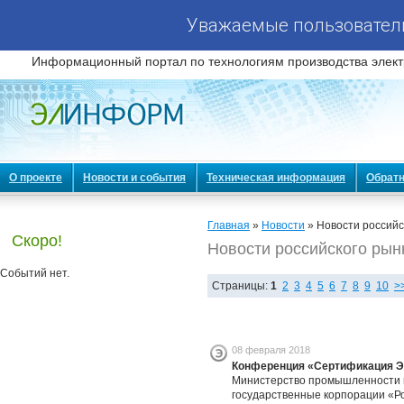
Уважаемые пользователи
Информационный портал по технологиям производства элект
О проекте
Новости и события
Техническая информация
Обратн
Главная
»
Новости
» Новости российс
Скоро!
Новости российского рын
Событий нет.
Страницы:
1
2
3
4
5
6
7
8
9
10
>
08 февраля 2018
Конференция «Сертификация Э
Министерство промышленности и
государственные корпорации «Ро