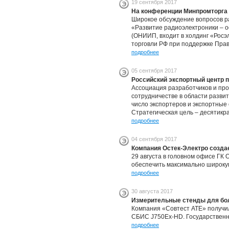
19 сентября 2017
На конференции Минпромторга 
Широкое обсуждение вопросов р
«Развитие радиоэлектроники – о
(ОНИИП, входит в холдинг «Рос
торговли РФ при поддержке Прав
подробнее
05 сентября 2017
Российский экспортный центр 
Ассоциация разработчиков и про
сотрудничестве в области разви
число экспортеров и экспортные
Стратегическая цель – десятикра
подробнее
04 сентября 2017
Компания Остек-Электро созда
29 августа в головном офисе ГК
обеспечить максимально широку
подробнее
30 августа 2017
Измерительные стенды для бол
Компания «Совтест АТЕ» получи
СБИС J750Ex-HD. Государственн
подробнее