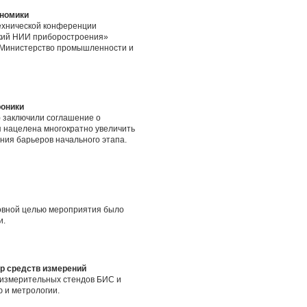
ономики
технической конференции
ский НИИ приборостроения»
т Министерство промышленности и
роники
) заключили соглашение о
я нацелена многократно увеличить
ния барьеров начального этапа.
новной целью мероприятия было
и.
р средств измерений
 измерительных стендов БИС и
 и метрологии.