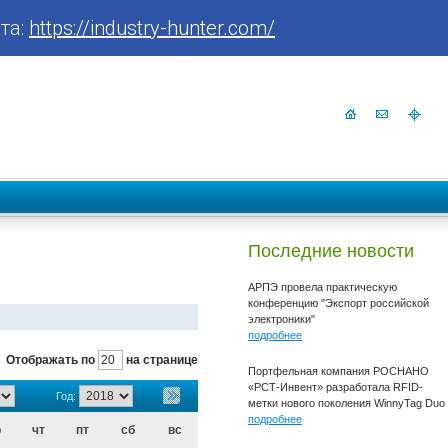
та:
https://industry-hunter.com/
Последние новости
АРПЭ провела практическую
конференцию "Экспорт российской
электроники"
подробнее
Отображать по
на странице
Портфельная компания РОСНАНО
«РСТ-Инвент» разработала RFID-
Год:
метки нового поколения WinnyTag Duo
подробнее
р
чт
пт
сб
вс