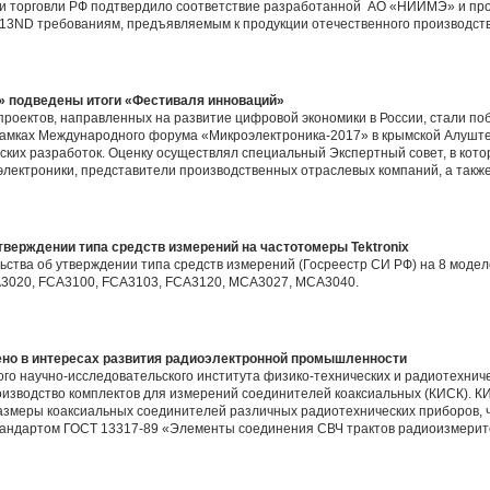
и торговли РФ подтвердило соответствие разработанной АО «НИИМЭ» и п
13ND требованиям, предъявляемым к продукции отечественного производств
» подведены итоги «Фестиваля инноваций»
проектов, направленных на развитие цифровой экономики в России, стали п
амках Международного форума «Микроэлектроника-2017» в крымской Алуште.
ских разработок. Оценку осуществлял специальный Экспертный совет, в кото
лектроники, представители производственных отраслевых компаний, а такж
верждении типа средств измерений на частотомеры Tektronix
ьства об утверждении типа средств измерений (Госреестр СИ РФ) на 8 моде
CA3020, FCA3100, FCA3103, FCA3120, MCA3027, MCA3040.
но в интересах развития радиоэлектронной промышленности
кого научно-исследовательского института физико-технических и радиотехни
зводство комплектов для измерений соединителей коаксиальных (КИСК). К
змеры коаксиальных соединителей различных радиотехнических приборов, ч
тандартом ГОСТ 13317-89 «Элементы соединения СВЧ трактов радиоизмерит