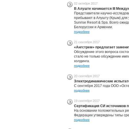
02 октября 2017
В Алуште начинается III Межд
Представители научно-исследова
прибывают в Алушту (Крым) для 
Sunrise Resort & Spa. Всего ожи
Белоруссии и Армении.
подробнее
21 сентября 2017
«Ангстрем» предлагает замени
Обсуждение этого вопроса состо
стало не только обсуждение имп
холдинга.
подробнее
20 сентября 2017
Электродинамические испытател
C сентября 2017 года ООО «Остек
подробнее
19 сентября 2017
Сертификация СИ источников п
На основании положительных ре
Федерации утверждены типы средс
подробнее