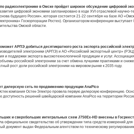
по радиоэлектронике в Омске пройдет широкое обсуждение цифровой эк
азвития цифровой экономики запланировано в ходе XVI отраслевой научно-
снова будущего России», которая состоится 21-22 сентября на базе АО «Ом
электроника» Госкорпорации Ростех). Организатором конференции выступае
ительства Омской области.
поможет АРПЭ добиться десятикратного роста экспорта российской элект
изводителей электроники (АРПЭ) и АО «Российский экспортный центр» (РЭЦ
тия и поддержки экспорта высокотехнологичной продукции и услуг. Ассоциаци
 объемы российской электроники за счет обмена лучшими практиками и сниже
тный рост доли российской электроники на мировом рынке к 2035 году.
ет дилерскую сеть по продвижению продукции AnaPico
 Остек компания Остек-Электро провела первую дилерскую конференцию. Ос
ю доступность решений швейцарской компании AnaPico на территории Росси
ьших и сверхбольших интегральных схем J750Ex-HD внесены в Госреест
ла официальное свидетельство об утверждении типа средств измерений для
ый документ выдан Федеральным агентством по техническому регулированию