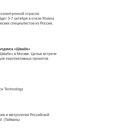
иоэлектронной отрасли
ет 3-7 октября в отеле Riviera
ческих специалистов из России,
холдинга «Швабе»
«Швабе» в Москве. Целью встречи
для перспективных проектов
e Technology.
ию и метрологии Российской
. (Тайвань).