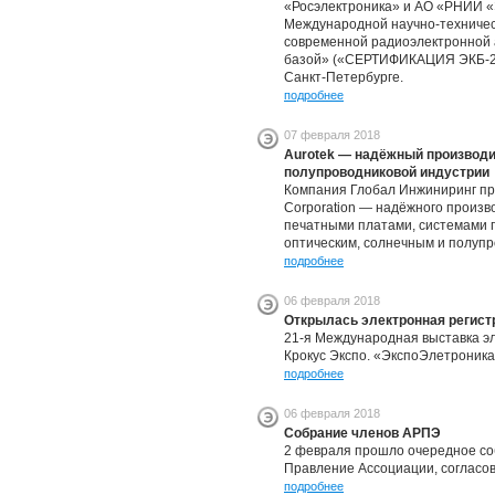
«Росэлектроника» и АО «РНИИ «
Международной научно-техничес
современной радиоэлектронной
базой» («СЕРТИФИКАЦИЯ ЭКБ-2018
Санкт-Петербурге.
подробнее
07 февраля 2018
Aurotek — надёжный производи
полупроводниковой индустрии
Компания Глобал Инжиниринг пр
Corporation — надёжного произв
печатными платами, системами 
оптическим, солнечным и полуп
подробнее
06 февраля 2018
Открылась электронная регист
21-я Международная выставка эл
Крокус Экспо. «ЭкспоЭлетроника
подробнее
06 февраля 2018
Собрание членов АРПЭ
2 февраля прошло очередное со
Правление Ассоциации, согласов
подробнее