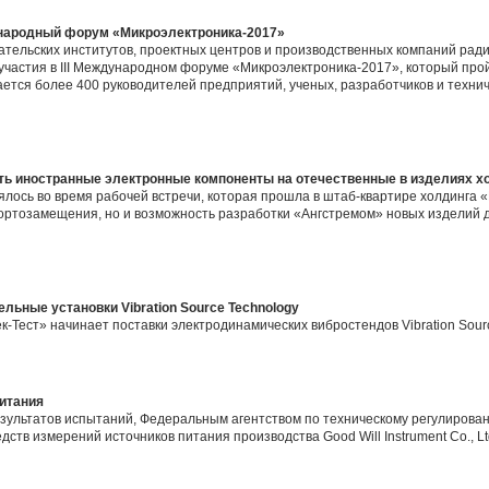
ународный форум «Микроэлектроника-2017»
тельских институтов, проектных центров и производственных компаний рад
участия в III Международном форуме «Микроэлектроника-2017», который пройд
дается более 400 руководителей предприятий, ученых, разработчиков и техни
ть иностранные электронные компоненты на отечественные в изделиях 
ялось во время рабочей встречи, которая прошла в штаб-квартире холдинга 
ортозамещения, но и возможность разработки «Ангстремом» новых изделий 
ьные установки Vibration Source Technology
-Тест» начинает поставки электродинамических вибростендов Vibration Sourc
итания
зультатов испытаний, Федеральным агентством по техническому регулирован
тв измерений источников питания производства Good Will Instrument Co., Ltd