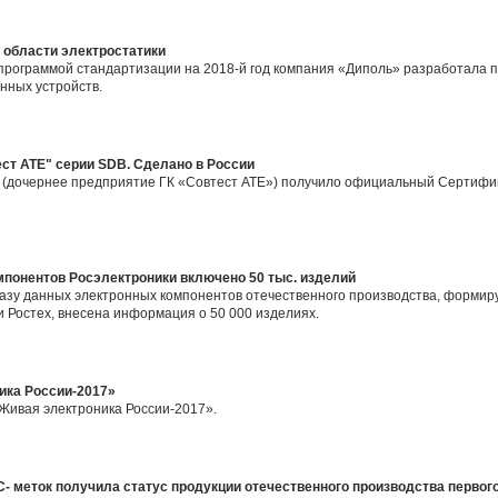
 области электростатики
программой стандартизации на 2018-й год компания «Диполь» разработала п
нных устройств.
ст АТЕ" серии SDB. Сделано в России
 (дочернее предприятие ГК «Совтест АТЕ») получило официальный Сертифи
мпонентов Росэлектроники включено 50 тыс. изделий
базу данных электронных компонентов отечественного производства, форми
 Ростех, внесена информация о 50 000 изделиях.
ика России-2017»
Живая электроника России-2017».
- меток получила статус продукции отечественного производства первог