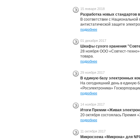
15 января 2018
Разработка новых стандартов в
В соответствии с Национальной 
антистатической защите электро
подробнее
01 декабря 2017
Шкафы сухого хранения "Совте
28 ноября ООО «Совтест-техно»
товара.
подробнее
29 ноября 2017
В единую базу электронных ко
На сегодняшний день в единую 
«Росэлектроника» Госкорпорации
подробнее
14 ноября 2017
Итоги Премии «Живая электрон
20 октября состоялась Премия «
подробнее
11 октября 2017
Микросхема «Микрона» для NFC