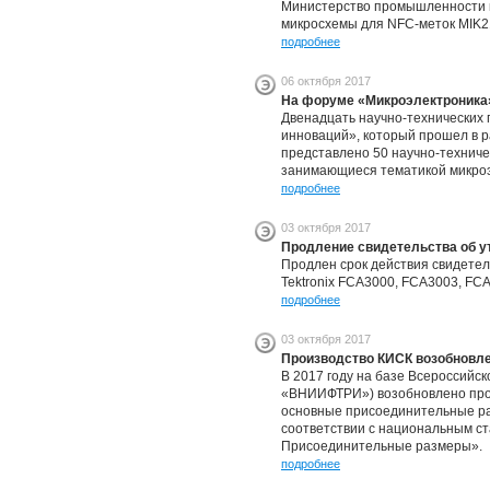
Министерство промышленности 
микросхемы для NFC-меток MIK2
подробнее
06 октября 2017
На форуме «Микроэлектроника
Двенадцать научно-технических 
инноваций», который прошел в р
представлено 50 научно-техниче
занимающиеся тематикой микроэ
подробнее
03 октября 2017
Продление свидетельства об ут
Продлен срок действия свидетел
Tektronix FCA3000, FCA3003, F
подробнее
03 октября 2017
Производство КИСК возобновле
В 2017 году на базе Всероссийс
«ВНИИФТРИ») возобновлено прои
основные присоединительные ра
соответствии с национальным с
Присоединительные размеры».
подробнее