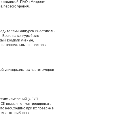
роизводимой ПАО «Микрон»
а первого уровня.
обедителями конкурса «Фестиваль
 Всего на конкурс было
рый входили ученые,
е потенциальные инвесторы.
лей универсальных частотомеров
ческих измерений (ФГУП
ИСК позволяют контролировать
то необходимо при их поверке в
ельных приборов.