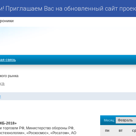
! Приглашаем Вас на обновленный сайт проек
роники
ая связь
кого рынка
ка
>
Месяц:
КБ-2018»
 торговли РФ, Министерство обороны РФ,
пн
вт
с
стехнологии», «Роскосмос», «Росатом», АО