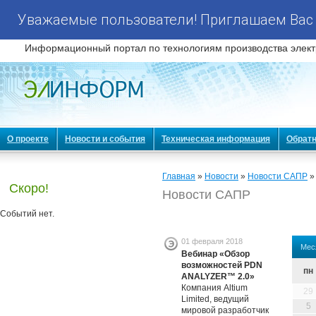
Уважаемые пользователи! Приглашаем Вас 
Информационный портал по технологиям производства элект
О проекте
Новости и события
Техническая информация
Обратн
Главная
»
Новости
»
Новости САПР
»
Скоро!
Новости САПР
Событий нет.
01 февраля 2018
Мес
Вебинар «Обзор
возможностей PDN
пн
ANALYZER™ 2.0»
Компания Altium
29
Limited, ведущий
5
мировой разработчик