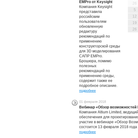
EMPro от Keysight
26
Компания Keysight
5
представила
12
российским
пользователям
19
обновленную
26
редактуру
рекомендаций по
применению
конструкторской среды
для 3D моделирования
САПР EMPro.
Брошюра, помимо
полезных
рекомендаций по
применению среды,
содержит также ее
подробное описание.
подробнее
01 февраля 2018
Вебинар «Обзор возможностей
Компания Altium Limited, ведущ
обеспечения для проектирования
участие в вебинаре «Обзор Возм
состоится 13 февраля 2018 года с
подробнее