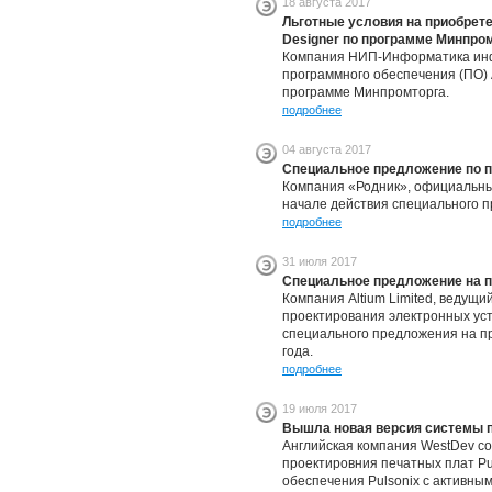
18 августа 2017
Льготные условия на приобрете
Designer по программе Минпро
Компания НИП-Информатика инф
программного обеспечения (ПО) A
программе Минпромторга.
подробнее
04 августа 2017
Cпециальное предложение по п
Компания «Родник», официальный
начале действия специального п
подробнее
31 июля 2017
Специальное предложение на пр
Компания Altium Limited, ведущ
проектирования электронных уст
специального предложения на пре
года.
подробнее
19 июля 2017
Вышла новая версия системы пр
Английская компания WestDev с
проектировния печатных плат Pu
обеспечения Pulsonix с активны