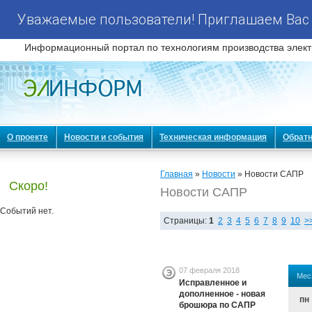
Уважаемые пользователи! Приглашаем Вас 
Информационный портал по технологиям производства элект
О проекте
Новости и события
Техническая информация
Обратн
Главная
»
Новости
» Новости САПР
Скоро!
Новости САПР
Событий нет.
Страницы:
1
2
3
4
5
6
7
8
9
10
>
07 февраля 2018
Мес
Исправленное и
дополненное - новая
пн
брошюра по САПР