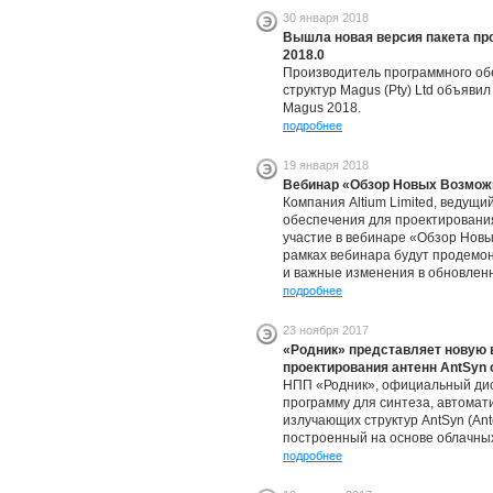
30 января 2018
Вышла новая версия пакета пр
2018.0
Производитель программного об
структур Magus (Pty) Ltd объяви
Magus 2018.
подробнее
19 января 2018
Вебинар «Обзор Новых Возможн
Компания Altium Limited, ведущ
обеспечения для проектирования
участие в вебинаре «Обзор Новы
рамках вебинара будут продемо
и важные изменения в обновленн
подробнее
23 ноября 2017
«Родник» представляет новую 
проектирования антенн AntSyn 
НПП «Родник», официальный дис
программу для синтеза, автомат
излучающих структур AntSyn (Ant
построенный на основе облачных 
подробнее