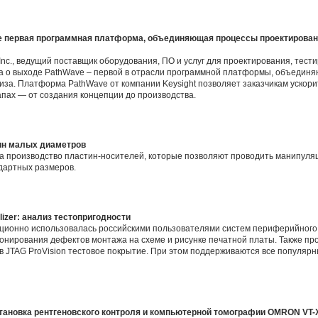
ave первая программная платформа, объединяющая процессы проектирован
 Inc., ведущий поставщик оборудования, ПО и услуг для проектирования, тес
ла о выходе PathWave – первой в отрасли программной платформы, объединя
иза. Платформа PathWave от компании Keysight позволяет заказчикам ускор
апах — от создания концепции до производства.
ин малых диаметров
ла производство пластин-носителей, которые позволяют проводить манипуля
дартных размеров.
izer: анализ тестопригодности
иционно использовалась российскими пользователями систем периферийного 
онирования дефектов монтажа на схеме и рисунке печатной платы. Также пр
в JTAG ProVision тестовое покрытие. При этом поддерживаются все популярны
тановка рентгеновского контроля и компьютерной томографии OMRON VT-