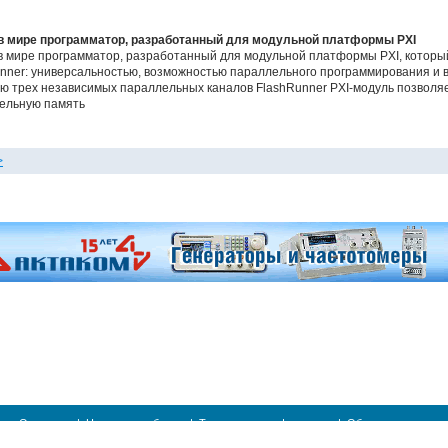
 в мире программатор, разработанный для модульной платформы PXI
в мире программатор, разработанный для модульной платформы PXI, которы
nner: универсальностью, возможностью параллельного программирования и в
ию трех независимых параллельных каналов FlashRunner PXI-модуль позволя
ельную память
>
О проекте
|
Новости и события
|
Техническая информация
|
Обратная связь