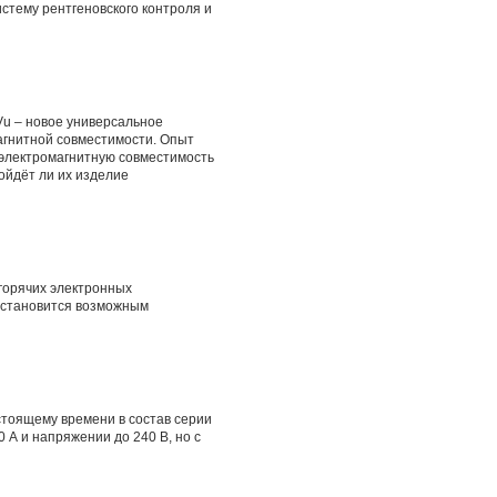
стему рентгеновского контроля и
Vu – новое универсальное
агнитной совместимости. Опыт
 электромагнитную совместимость
ойдёт ли их изделие
горячих электронных
у становится возможным
тоящему времени в состав серии
А и напряжении до 240 В, но с