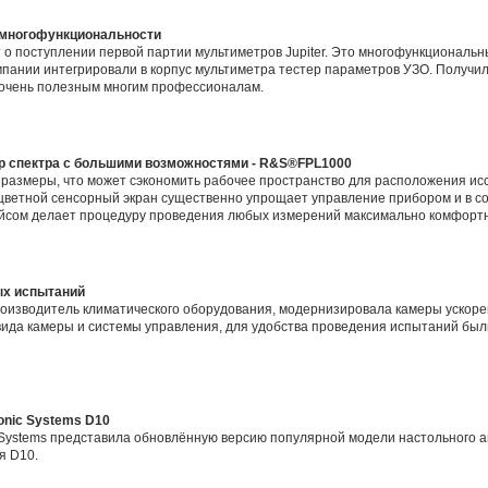
я многофункциональности
о поступлении первой партии мультиметров Jupiter. Это многофункциональн
омпании интегрировали в корпус мультиметра тестер параметров УЗО. Получи
 очень полезным многим профессионалам.
р спектра с большими возможностями - R&S®FPL1000
размеры, что может сэкономить рабочее пространство для расположения ис
 цветной сенсорный экран существенно упрощает управление прибором и в со
йсом делает процедуру проведения любых измерений максимально комфорт
ых испытаний
роизводитель климатического оборудования, модернизировала камеры ускор
вида камеры и системы управления, для удобства проведения испытаний б
onic Systems D10
 Systems представила обновлённую версию популярной модели настольного а
я D10.