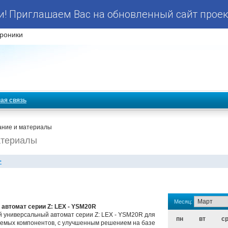
! Приглашаем Вас на обновленный сайт проек
роники
ая связь
ание и материалы
атериалы
>
Месяц:
автомат серии Z: LEX - YSM20R
 универсальный автомат серии Z: LEX - YSM20R для
пн
вт
с
уемых компонентов, с улучшенным решением на базе