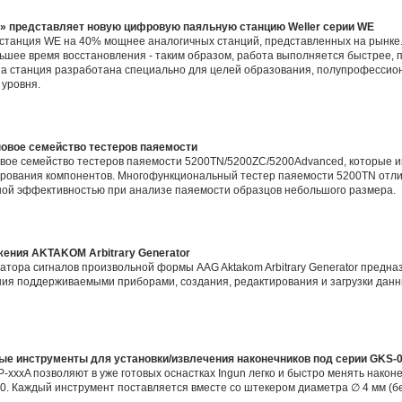
» представляет новую цифровую паяльную станцию Weller серии WE
станция WE на 40% мощнее аналогичных станций, представленных на рынке.
ьшее время восстановления - таким образом, работа выполняется быстрее, 
а станция разработана специально для целей образования, полупрофессион
 уровня.
овое семейство тестеров паяемости
ое семейство тестеров паяемости 5200TN/5200ZC/5200Advanced, которые и
тирования компонентов. Многофункциональный тестер паяемости 5200TN отл
ьной эффективностью при анализе паяемости образцов небольшого размера.
ения AKTAKOM Arbitrary Generator
тора сигналов произвольной формы AAG Aktakom Arbitrary Generator предна
ия поддерживаемыми приборами, создания, редактирования и загрузки данн
ые инструменты для установки/извлечения наконечников под серии GKS-0
xxA позволяют в уже готовых оснастках Ingun легко и быстро менять након
0. Каждый инструмент поставляется вместе со штекером диаметра ∅ 4 мм (бе