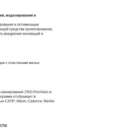
ия, моделирования и
тирования и оптимизации
ющей средства проектирования,
ить внедрение инноваций и
ции с пластинами малых
сканирования JTAG ProVision и
ограмма отображает в
е САПР: Altium, Cadence, Mentor
X750