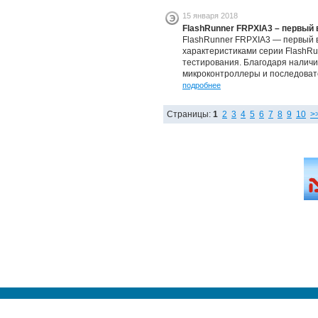
15 января 2018
FlashRunner FRPXIA3 – первый
FlashRunner FRPXIA3 — первый 
характеристиками серии FlashRu
тестирования. Благодаря налич
микроконтроллеры и последоват
подробнее
Страницы:
1
2
3
4
5
6
7
8
9
10
>