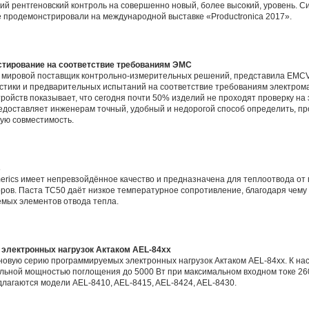
 рентгеновский контроль на совершенно новый, более высокий, уровень. Си
продемонстрировали на международной выставке «Productronica 2017».
естирование на соответствие требованиям ЭМС
щий мировой поставщик контрольно-измерительных решений, представила EMC
стики и предварительных испытаний на соответствие требованиям электром
ройств показывает, что сегодня почти 50% изделий не проходят проверку на
едоставляет инженерам точный, удобный и недорогой способ определить, пр
ую совместимость.
s
rics имеет непревзойдённое качество и предназначена для теплоотвода от 
оров. Паста TC50 даёт низкое температурное сопротивление, благодаря чем
мых элементов отвода тепла.
электронных нагрузок Актаком AEL-84xx
овую серию программируемых электронных нагрузок Актаком AEL-84xx. К нас
льной мощностью поглощения до 5000 Вт при максимальном входном токе 260 
длагаются модели AEL-8410, AEL-8415, AEL-8424, AEL-8430.