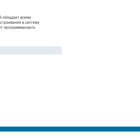
й обладает всеми
страивания в систему
ет программировать