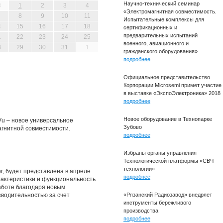
Научно-технический семинар
8
1
2
3
4
«Электромагнитная совместимость.
8
9
10
11
Испытательные комплексы для
4
15
16
17
18
сертификационных и
предварительных испытаний
1
22
23
24
25
военного, авиационного и
8
29
30
31
1
гражданского оборудования»
подробнее
Официальное представительство
Корпорации Microsemi примет участие
в выставке «ЭкспоЭлектроника» 2018
подробнее
Новое оборудование в Технопарке
Vu – новое универсальное
Зубово
агнитной совместимости.
подробнее
Избраны органы управления
Технологической платформы «СВЧ
технологии»
r, будет представлена в апреле
подробнее
арактеристики и функциональность
аботе благодаря новым
зводительностью за счет
«Рязанский Радиозавод» внедряет
инструменты бережливого
производства
подробнее