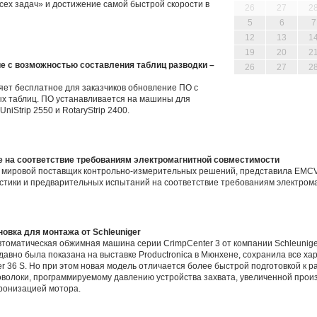
всех задач» и достижение самой быстрой скорости в
26
27
2
5
6
7
12
13
1
19
20
2
е с возможностью составления таблиц разводки –
26
27
2
яет бесплатное для заказчиков обновление ПО с
х таблиц. ПО устанавливается на машины для
UniStrip 2550 и RotaryStrip 2400.
ие на соответствие требованиям электромагнитной совместимости
щий мировой поставщик контрольно-измерительных решений, представила EMC
стики и предварительных испытаний на соответствие требованиям электром
новка для монтажа от Schleuniger
втоматическая обжимная машина серии CrimpCenter 3 от компании Schleunige
едавно была показана на выставке Productronica в Мюнхене, сохранила все х
36 S. Но при этом новая модель отличается более быстрой подготовкой к р
волоки, программируемому давлению устройства захвата, увеличенной прои
ронизацией мотора.