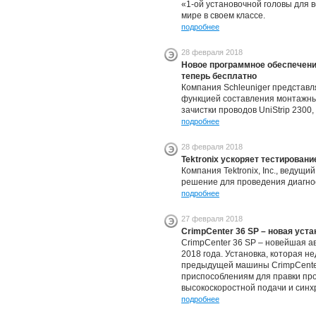
«1-ой установочной головы для 
мире в своем классе.
подробнее
28 февраля 2018
Новое программное обеспечени
теперь бесплатно
Компания Schleuniger представл
функцией составления монтажны
зачистки проводов UniStrip 2300, 
подробнее
28 февраля 2018
Tektronix ускоряет тестирован
Компания Tektronix, Inc., веду
решение для проведения диагно
подробнее
27 февраля 2018
CrimpCenter 36 SP – новая уста
CrimpCenter 36 SP – новейшая а
2018 года. Установка, которая н
предыдущей машины CrimpCenter 
приспособлениям для правки про
высокоскоростной подачи и синх
подробнее