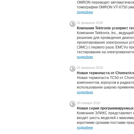
OMRON переводит автоматический
томографии OMRON VT-X750 уже 
подробнее
01 февраля 2018
Компания Tektronix ускоряет т
Компания Tektronix, Inc., веду
решение для проведения диагно
проектирования электронных уст
(ЭМС) с первого раза. EMCVu пр
тестирование на электромагнитн
подробнее
01 февраля 2018
Новая термопаста от Chomeric
Новая термопаста TC50 от Chome
компонентов, корпусов и радиат
использование широко применяе
подробнее
30 января 2018
Новая серия программируемых 
Компания ЭЛИКС представляет н
входят шесть моделей с максима
короткими сроками поставки пре
подробнее