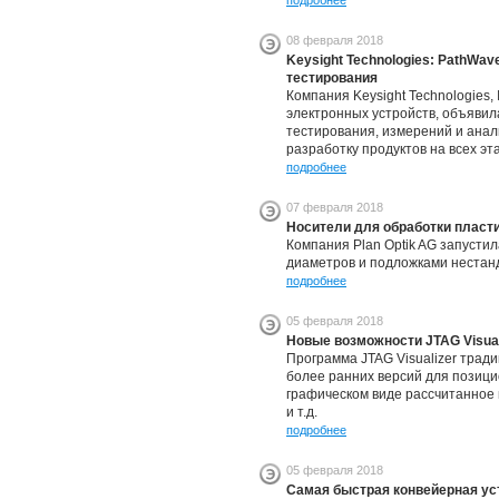
подробнее
08 февраля 2018
Keysight Technologies: PathW
тестирования
Компания Keysight Technologies,
электронных устройств, объяви
тестирования, измерений и анал
разработку продуктов на всех эт
подробнее
07 февраля 2018
Носители для обработки пласт
Компания Plan Optik AG запусти
диаметров и подложками нестан
подробнее
05 февраля 2018
Новые возможности JTAG Visual
Программа JTAG Visualizer трад
более ранних версий для позици
графическом виде рассчитанное 
и т.д.
подробнее
05 февраля 2018
Самая быстрая конвейерная ус