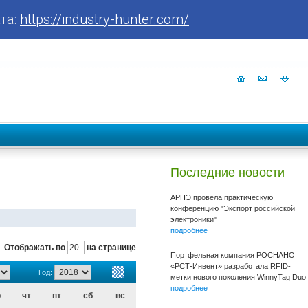
та:
https://industry-hunter.com/
Последние новости
АРПЭ провела практическую
конференцию "Экспорт российской
электроники"
подробнее
Отображать по
на странице
Портфельная компания РОСНАНО
«РСТ-Инвент» разработала RFID-
Год:
метки нового поколения WinnyTag Duo
подробнее
р
чт
пт
сб
вс