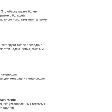
 Это обеспечивает более
притом с большей
ального использования, а также
нтегрируют в себе последние
ичается надежностью, высоким
значено для
ых для генерации cигналов для
50/075/100
ечники установленных тестовых
з кабеля).