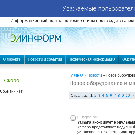
Уважаемые пользователи
Информационный портал по технологиям производства элект
О проекте
Новости и события
Техническая информация
Обратн
Главная
»
Новости
» Новое оборудов
Скоро!
Новое оборудование и м
Событий нет.
Страницы:
1
2
3
4
5
6
7
8
9
10
>
01 марта 2018
Yamaha анонсирует модульный 
Yamaha представляет модульный
установки поверхностно монтир