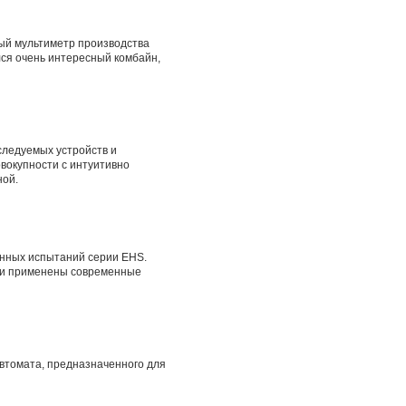
ый мультиметр производства
лся очень интересный комбайн,
следуемых устройств и
вокупности с интуитивно
ной.
енных испытаний серии EHS.
ыли применены современные
втомата, предназначенного для