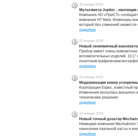
30 января 2018
Мультиметр Jupiter - эволюци
Компания АО «ПриСТ» сообщает 
компании HT Italia. Инженеры к
который без сомнений окажется
подробнее
25 января 2018
Новый экономичный анализато
Прибор имеет очень компактные 
вспомогательных изделий. 10,1”
понятным графическим интерфе
подробнее
19 января 2018
Модернизация камер ускоренн
Корпорация Espec, известный п
Изменения коснулись внешнего 
технические решения.
подробнее
16 января 2018
Новый точный дозатор Mechatr
Немецкая компания Mechatronic
нанесения паяльной пасты и кле
подробнее