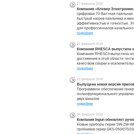
27 февраля 2018
Компания «Клевер Электроникс
Цифровая 70-Ваттная паяльная 
быстрый нагрев паяльника и мен
эффективностью и точностью. Эт
для профессионалов начального
подробнее
27 февраля 2018
Компания RHESCA выпустила н
Компания RHESCA выпустила нов
достижения в этой области тес
качеством сборки и исключител
подробнее
22 февраля 2018
Выпущена новая версия прилож
Программное обеспечение генера
полнофункционального управлен
двух каналов.
подробнее
08 февраля 2018
Компания Ingun обновляет ручн
Новые приборы серии SW-ZW-WP-x
пробников серии GKS-050/075/10