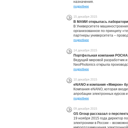
назначения.
подробнее
15 декабря 2015
В МАМИ открылась лаборатория
В Университете машиностроения
организованное по принципу «те
партнеры университета – провод
подробнее
14 декабря 2015
Портфельная компания РОСНАН
Ведущий мировой разработчик и
NeoPhotonics открыла производс
подробнее
10 декабря 2015
eNANO и компания «Микрон» бу
Компания eNANO, которая входи
апробации электронных курсов и
подробнее
09 декабря 2015
GS Group рассказал о перспект
19 ноября 2015 года директор п
электроники в России – возможн
импортозамещения электронной 