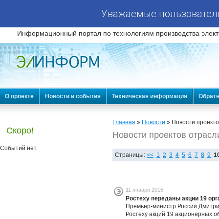
Уважаемые пользователи
Информационный портал по технологиям производства элект
О проекте
Новости и события
Техническая информация
Обратн
Главная
»
Новости
» Новости проекто
Скоро!
Новости проектов отрасл
Событий нет.
Страницы:
<<
1
2
3
4
5
6
7
8
9
1
11 января 2016
Ростеху переданы акции 19 орг
Премьер-министр России Дмитри
Ростеху акций 19 акционерных о