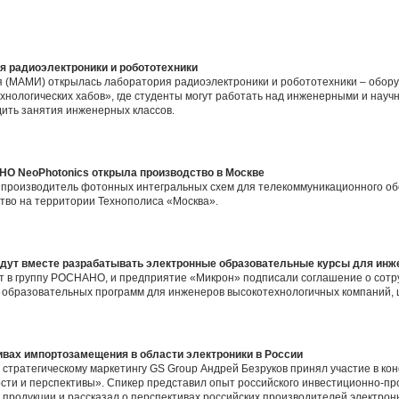
 радиоэлектроники и робототехники
 (МАМИ) открылась лаборатория радиоэлектроники и робототехники – обору
хнологических хабов», где студенты могут работать над инженерными и науч
ить занятия инженерных классов.
О NeoPhotonics открыла производство в Москве
 производитель фотонных интегральных схем для телекоммуникационного о
тво на территории Технополиса «Москва».
дут вместе разрабатывать электронные образовательные курсы для инже
т в группу РОСНАНО, и предприятие «Микрон» подписали соглашение о сотру
 образовательных программ для инженеров высокотехнологичных компаний, ш
ивах импортозамещения в области электроники в России
о стратегическому маркетингу GS Group Андрей Безруков принял участие в к
ости и перспективы». Спикер представил опыт российского инвестиционно-п
продукции и рассказал о перспективах российских производителей электрон