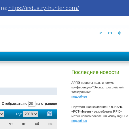
та:
https://industry-hunter.com/
Последние новости
АРПЭ провела практическую
конференцию "Экспорт российской
электроники"
подробнее
Отображать по
на странице
Портфельная компания РОСНАНО
«РСТ-Инвент» разработала RFID-
Год:
метки нового поколения WinnyTag Duo
подробнее
р
чт
пт
сб
вс