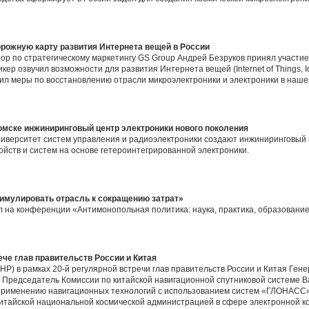
орожную карту развития Интернета вещей в России
ктор по стратегическому маркетингу GS Group Андрей Безруков принял участи
ер озвучил возможности для развития Интернета вещей (Internet of Things, I
ил меры по восстановлению отрасли микроэлектроники и электроники в наше
омске инжиниринговый центр электроники нового поколения
ниверситет систем управления и радиоэлектроники создают инжиниринговый 
ойств и систем на основе гетероинтегрированной электроники.
имулировать отрасль к сокращению затрат»
 на конференции «Антимонопольная политика: наука, практика, образовани
ече глав правительств России и Китая
КНР) в рамках 20-й регулярной встречи глав правительств России и Китая Ге
редседатель Комиссии по китайской навигационной спутниковой системе В
 применению навигационных технологий с использованием систем «ГЛОНАСС»
итайской национальной космической администрацией в сфере электронной к