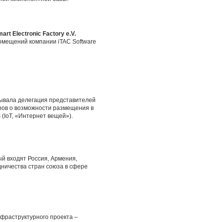
 Electronic Factory e.V.
омещений компании iTAC Software
обывала делегация представителей
оров о возможности размещения в
 (IoT, «Интернет вещей»).
ый входят Россия, Армения,
дничества стран союза в сфере
фраструктурного проекта –