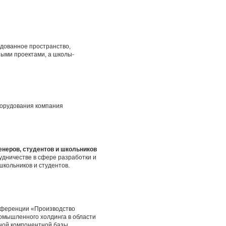
дованное пространство,
ными проектами, а школы-
борудования компания
неров, студентов и школьников
дничестве в сфере разработки и
кольников и студентов.
онференции «Производство
ромышленного холдинга в области
ной компонентной базы.