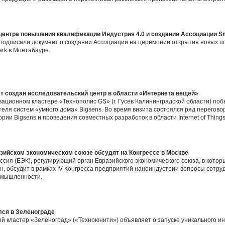
ентра повышения квалификации Индустрия 4.0 и создание Ассоциации Smart
подписали документ о создании Ассоциации на церемонии открытия новых п
ark в Монтабауре.
т создан исследовательский центр в области «Интернета вещей»
овационном кластере «Технополис GS» (г. Гусев Калининградской области) п
еля систем «умного дома» Bigsens. Во время визита состоялся ряд перегов
и Bigsens и проведения совместных разработок в области Internet of Things
зийском экономическом союзе обсудят на Конгрессе в Москве
ссия (ЕЭК), регулирующий орган Евразийского экономического союза, в котор
ан, обсудит в рамках IV Конгресса предприятий наноиндустрии вопросы сотру
омышленности.
лся в Зеленограде
 кластер «Зеленоград» («Техноюнити») объявляет о запуске уникального ин