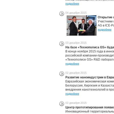
подробнее
04 декабря 2015
Открытие ц
Участники 
AG в ICE-P
подробнее
03 декабря 2015
На базе «Технополиса GS» буде
В конце ноября 2015 года в инн
российской компании-производит
«Технополисе GS» R&D лаборатори
подробнее
02 декабря 2015
Развитие наноиндустрии в Евра
Евразийская экономическая коми
Белоруссия, Киргизия и Казахст
внедрения нанотехнологий в пр
подробнее
02 декабря 2015
Центр прототипирования появи
Инновационный территориальный