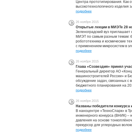
Центра прототипирования. Как о
высокотехнологичного изделия э
подробнее
26 ноября 2015
Открытые лекции в МИЭТе 28 н
Зеленоградский вуз приглашает 
МИЭТ по самым разным темам: би
робототехника и космические те
с
применением микросистем в эле
подробнее
26 ноября 2015
Глава «Созвездия» принял учас
Генеральный директор АО «Конц
машиностроителей России» и Бю
обсуждение задач, связанных с 
бюджетного планирования на 201
подробнее
26 ноября 2015
Названы победители конкурса 
В наноцентре «ТехноСпарк» в Тр
инженерного конкурса (ВНИК) – 
давления на основе тонкоплёно
прекурсор для углеродных волок
подробнее