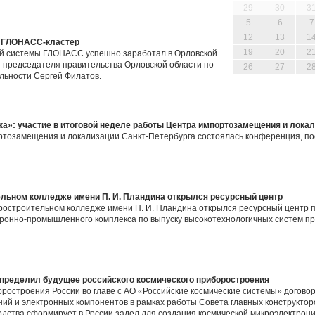
29
30
3
5
6
7
12
13
1
я ГЛОНАСС-кластер
19
20
2
ой системы ГЛОНАСС успешно заработал в Орловской
ля председателя правительства Орловской области по
26
27
2
льности Сергей Филатов.
а»: участие в итоговой неделе работы Центра импортозамещения и лока
портозамещения и локализации Санкт-Петербурга состоялась конференция, п
льном колледже имени П. И. Пландина открылся ресурсный центр
ростроительном колледже имени П. И. Пландина открылся ресурсный центр п
ронно-промышленного комплекса по выпуску высокотехнологичных систем пр
определил будущее российского космического приборостроения
ростроения России во главе с АО «Российские космические системы» догово
ий и электронных компонентов в рамках работы Совета главных конструктор
одства сформирует в России задел для создания космической микроэлектрони