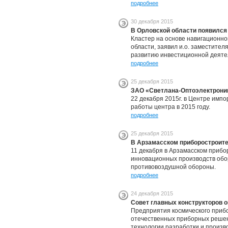
подробнее
30 декабря 2015
В Орловской области появилс
Кластер на основе навигационн
области, заявил и.о. заместите
развитию инвестиционной деяте
подробнее
25 декабря 2015
ЗАО «Светлана-Оптоэлектроник
22 декабря 2015г. в Центре им
работы центра в 2015 году.
подробнее
25 декабря 2015
В Арзамасском приборостроите
11 декабря в Арзамасском прибо
инновационных производств обо
противовоздушной обороны.
подробнее
24 декабря 2015
Совет главных конструкторов 
Предприятия космического прибо
отечественных приборных решен
технологии разработки и произв