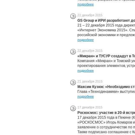
подробнее
22 декабря 2015
GS Group и ИРИ разработают д
21 – 22 декабря 2015 года дире
«Интернет Экономика 2015». Спик
российской экономики и предлож
подробнее
22 декабря 2015
«Микран» и ТУСУР создадут в Т
Компания «Микран» и Томский у
проектирования элементов, устр
подробнее
21 декабря 2015
Максим Кузюк: «Необходимо ст
Глава «Технодинамики» выступил
подробнее
17 декабря 2015
Роскосмос: участие в 20-й встр
17 декабря 2015 года в Пекине (
«РОСКОСМОС» Игорь Комаров и П
заявление о сотрудничестве по
Также подписано соглашение с К