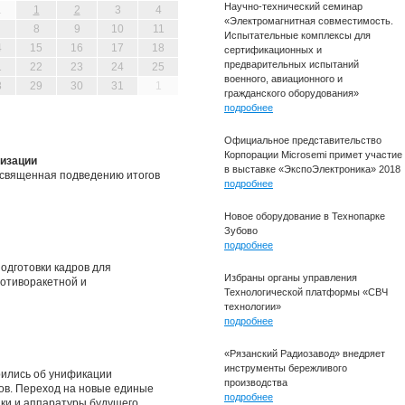
Научно-технический семинар
1
1
2
3
4
«Электромагнитная совместимость.
8
9
10
11
Испытательные комплексы для
4
15
16
17
18
сертификационных и
предварительных испытаний
1
22
23
24
25
военного, авиационного и
8
29
30
31
1
гражданского оборудования»
подробнее
Официальное представительство
Корпорации Microsemi примет участие
лизации
в выставке «ЭкспоЭлектроника» 2018
освященная подведению итогов
подробнее
Новое оборудование в Технопарке
Зубово
подробнее
одготовки кадров для
Избраны органы управления
отиворакетной и
Технологической платформы «СВЧ
технологии»
подробнее
«Рязанский Радиозавод» внедряет
инструменты бережливого
рились об унификации
производства
ов. Переход на новые единые
подробнее
ки и аппаратуры будущего.