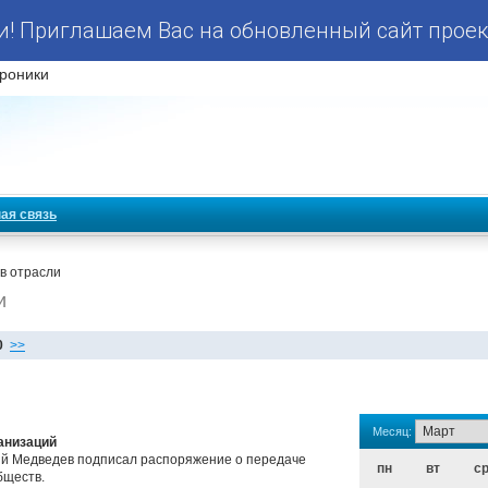
! Приглашаем Вас на обновленный сайт проек
роники
ая связь
в отрасли
и
0
>>
Месяц:
анизаций
й Медведев подписал распоряжение о передаче
пн
вт
с
бществ.