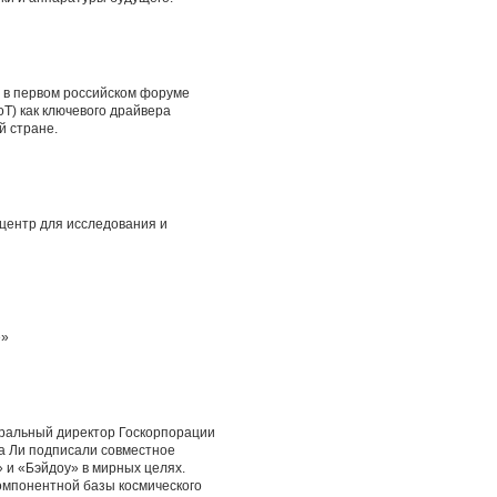
е в первом российском форуме
oT) как ключевого драйвера
й стране.
центр для исследования и
е»
неральный директор Госкорпорации
а Ли подписали совместное
 и «Бэйдоу» в мирных целях.
омпонентной базы космического