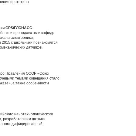
вления прототипа
лов и GPS/ГЛОНАСС
учёные и преподаватели кафедр
риалы электроники,
 2015 г. школьники познакомятся
омеханических датчиков
.
Бюро Правления ОООР «Союз
ючевыми темами совещания стало
казе», а также особенности
ийского нанотехнологического
а, разработавшим датчики
и наномодифицированный