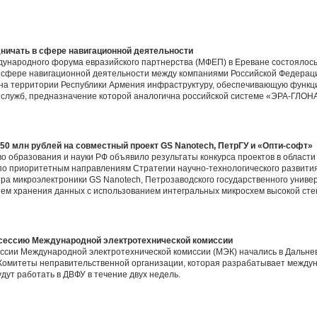
дничать в сфере навигационной деятельности
ждународного форума евразийского партнерства (МФЕП) в Ереване состоялос
в сфере навигационной деятельности между компаниями Российской Федераци
на территории Республики Армения инфраструктуру, обеспечивающую функци
 служб, предназначение которой аналогична российской системе «ЭРА-ГЛОН
50 млн рублей на совместный проект GS Nanotech, ПетрГУ и «Опти-софт»
во образования и науки РФ объявило результаты конкурса проектов в област
по приоритетным направлениям Стратегии научно-технологического развити
ра микроэлектроники GS Nanotech, Петрозаводского государственного униве
ем хранения данных с использованием интегральных микросхем высокой сте
сессию Международной электротехнической комиссии
ессии Международной электротехнической комиссии (МЭК) начались в Дальн
 Комитеты неправительственной организации, которая разрабатывает между
удут работать в ДВФУ в течение двух недель.