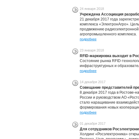
24 января 2018
Учреждена Ассоциация разрабо
21 декабря 2017 года зарегист
комплекса «ЭлектронАгро». Цель
продвижению радиоэлектронной 
агропромышленного комплекса.
подробнее
23 января 2018
RFID-маркировка выходит в Ро
Состояние рынка RFID-технологи
инфраструктурных и образовател
подробнее
14 декабря 2017
Совещание представителей пр
8 декабря 2017 года в Ростове-
России и руководством АО «Рос
стало наращивание взаимодейст
формирования новых кооперацио
подробнее
01 декабря 2017
Для сотрудников Росэлектрони
Холдинг «Росэлектроника» откры