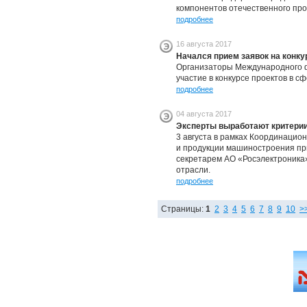
компонентов отечественного про
подробнее
16 августа 2017
Начался прием заявок на конк
Организаторы Международного фо
участие в конкурсе проектов в с
подробнее
04 августа 2017
Эксперты выработают критерии
3 августа в рамках Координацио
и продукции машиностроения пр
секретарем АО «Росэлектроника
отрасли.
подробнее
Страницы:
1
2
3
4
5
6
7
8
9
10
>