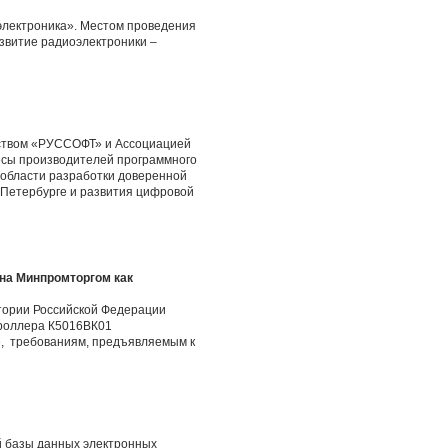
электроника». Местом проведения
азвитие радиоэлектроники –
рством «РУССОФТ» и Ассоциацией
есы производителей программного
в области разработки доверенной
-Петербурге и развития цифровой
на Минпромторгом как
тории Российской Федерации
троллера К5016ВК01
», требованиям, предъявляемым к
й базы данных электронных