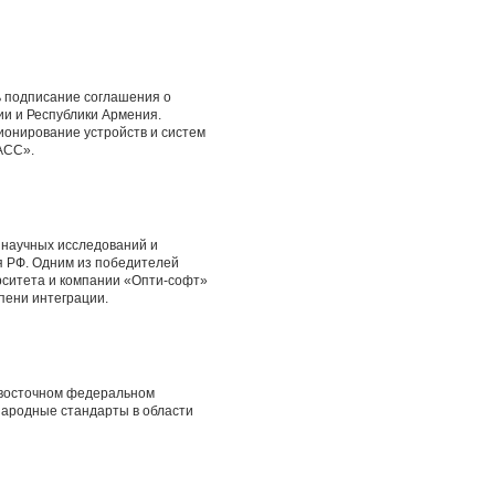
ь подписание соглашения о
и и Республики Армения.
онирование устройств и систем
АСС».
и научных исследований и
я РФ. Одним из победителей
рситета и компании «Опти-софт»
пени интеграции.
евосточном федеральном
народные стандарты в области