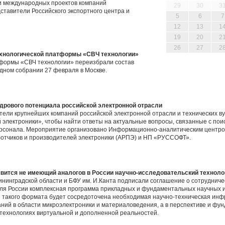
ли международных проектов компаний
29
30
3
ставители Российского экспортного центра и
5
6
7
12
13
1
19
20
2
26
27
2
ехнологической платформы «СВЧ технологии»
тформы «СВЧ технологии» переизбрали состав
дном собрании 27 февраля в Москве.
адрового потенциала российской электронной отрасли
тели крупнейших компаний российской электронной отрасли и технических ву
электроники», чтобы найти ответы на актуальные вопросы, связанные с пои
ерсонала. Мероприятие организовано Информационно-аналитическим центро
ботчиков и производителей электроники (АРПЭ) и НП «РУССОФТ».
явится не имеющий аналогов в России научно-исследовательский техноло
нинградской области и БФУ им. И.Канта подписали соглашение о сотрудничест
для России комплексная программа прикладных и фундаментальных научных 
е такого формата будет сосредоточена необходимая научно-техническая инф
ний в области микроэлектроники и материаловедения, а в перспективе и ф
 технологиях виртуальной и дополненной реальностей.