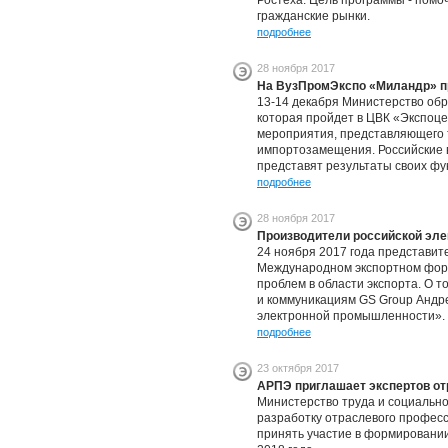
Ростеха. Цель программы - пом
гражданские рынки.
подробнее
28 ноября 2017
На ВузПромЭкспо «Миландр» пр
13-14 декабря Министерство об
которая пройдет в ЦВК «Экспоце
мероприятия, представляющего т
импортозамещения. Российские в
представят результаты своих фу
подробнее
28 ноября 2017
Производители российской эле
24 ноября 2017 года представите
Международном экспортном фору
проблем в области экспорта. О т
и коммуникациям GS Group Андре
электронной промышленности».
подробнее
23 октября 2017
АРПЭ приглашает экспертов от
Министерство труда и социально
разработку отраслевого профес
принять участие в формировани