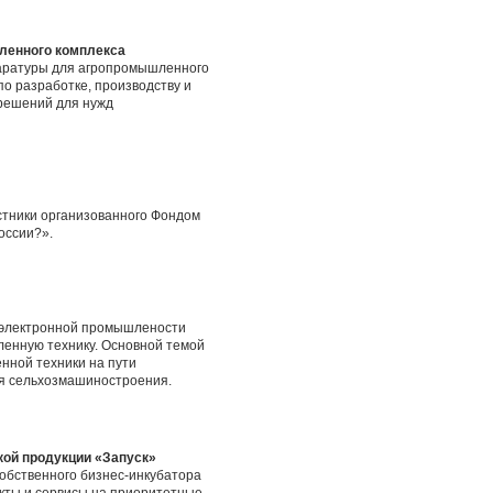
ленного комплекса
паратуры для агропромышленного
о разработке, производству и
 решений для нужд
стники организованного Фондом
оссии?».
иоэлектронной промышлености
енную технику. Основной темой
нной техники на пути
я сельхозмашиностроения.
кой продукции «Запуск»
собственного бизнес-инкубатора