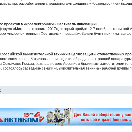
изводства, разработанной специалистами холдинга «Росэлектроника» (входит
урс проектов микроэлектроники «Фестиваль инноваций»
рума «Микроэлектроника-2017», который пройдет 2-7 октября в крымской А
фере микроэлектроники «Фестиваль инноваций». Заявки будут приниматься до
 российской вычислительной техники в целях защиты отечественных про
нного совета разработчиков и производителей радиоэлектронной аппаратуры
и Союзмаше России, возглавляемого Арсением Брыкиным, заместителем генер
», состоялось заседание секции «Вычислительная техника» рабочей группы 
>