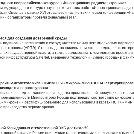
егодного всероссийского конкурса «Инновационная радиоэлектроника»
о международного конкурса научно-технических работ «Инновационная радио
бран Омск, где в рамках XVI отраслевой научно-технической конференции «Р
сии» организаторы провели финальный этап.
ся для создания доверенной среды
ось подписание соглашения о сотрудничестве между некоммерческим партне
й электроники (АРПЭ). Стороны договорились совместно представлять интер
ганах государственной власти, а также реализовывать комплексные проекты 
й инфраструктуры SafeNet, внедрения технологий «умного города» в Санкт
ерсия банковского чипа «НИИМЭ» и «Микрон» MIK51BC16D сертифицирова
оизводства первого уровня
аявления о подтверждении производства промышленной продукции на терри
 промышленности Минпромторга России подтвердил соответствие микрокон
а «Микроне» и сертифицированного для использования в картах НСПК «МИР
о производства первого уровня.
ной базы данных отечественной ЭКБ достигло 50
ктронной отрасли России приступили к практическому использованию едино