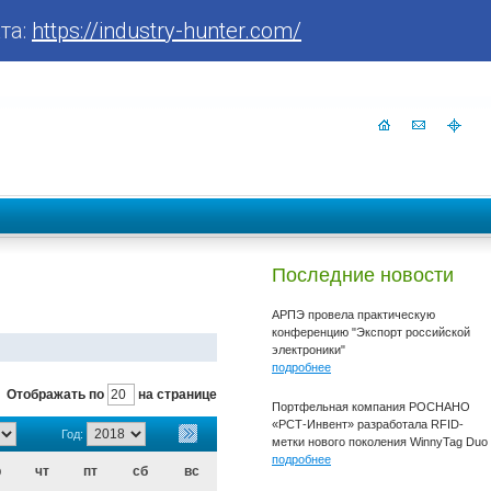
та:
https://industry-hunter.com/
Последние новости
АРПЭ провела практическую
конференцию "Экспорт российской
электроники"
подробнее
Отображать по
на странице
Портфельная компания РОСНАНО
«РСТ-Инвент» разработала RFID-
Год:
метки нового поколения WinnyTag Duo
подробнее
р
чт
пт
сб
вс