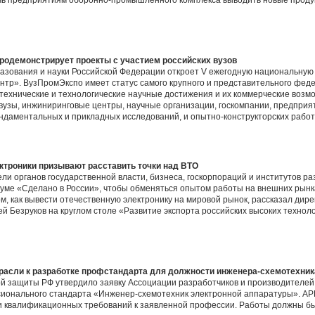
очь предприятиям оборонно-промышленного комплекса выводить новые проду
одемонстрирует проекты с участием российских вузов
разования и науки Российской Федерации откроет V ежегодную национальн
нтр». ВузПромЭкспо имеет статус самого крупного и представительного фед
ехнические и технологические научные достижения и их коммерческие возм
узы, инжиниринговые центры, научные организации, госкомпании, предприят
ндаментальных и прикладных исследований, и опытно-конструкторских работ
ктроники призывают расставить точки над ВТО
ли органов государственной власти, бизнеса, госкорпораций и институтов ра
ме «Сделано в России», чтобы обменяться опытом работы на внешних рынк
ом, как вывести отечественную электронику на мировой рынок, рассказал дир
й Безруков на круглом столе «Развитие экспорта российских высоких технол
расли к разработке профстандарта для должности инженера-схемотехник
й защиты РФ утвердило заявку Ассоциации разработчиков и производителей
сионального стандарта «Инженер-схемотехник электронной аппаратуры». АР
и квалификационных требований к заявленной профессии. Работы должны б