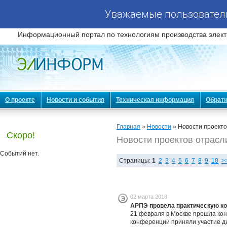
Уважаемые пользователи
Информационный портал по технологиям производства элект
О проекте
Новости и события
Техническая информация
Обратн
Главная
»
Новости
» Новости проекто
Скоро!
Новости проектов отрасл
Событий нет.
Страницы:
1
2
3
4
5
6
7
8
9
10
>
02 марта 2018
АРПЭ провела практическую ко
21 февраля в Москве прошла кон
конференции приняли участие ди