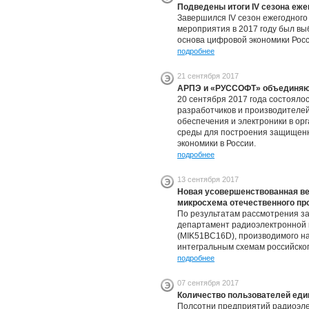
Подведены итоги IV сезона еж
Завершился IV сезон ежегодног
мероприятия в 2017 году был вы
основа цифровой экономики Рос
подробнее
21 сентября 2017
АРПЭ и «РУССОФТ» объединяют
20 сентября 2017 года состоял
разработчиков и производителе
обеспечения и электроники в ор
среды для построения защищенно
экономики в России.
подробнее
13 сентября 2017
Новая усовершенствованная в
микросхема отечественного пр
По результатам рассмотрения з
департамент радиоэлектронной
(MIK51BC16D), производимого н
интегральным схемам российског
подробнее
07 сентября 2017
Количество пользователей еди
Полсотни предприятий радиоэле