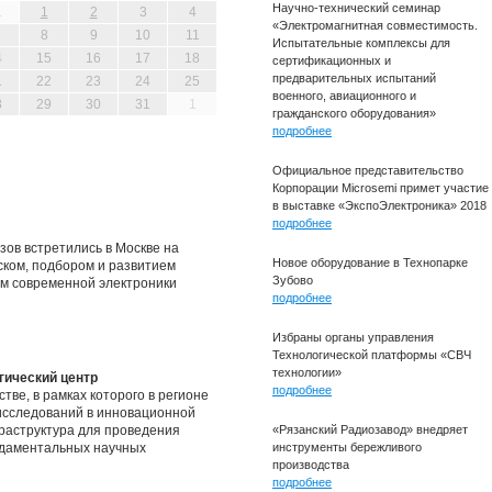
Научно-технический семинар
1
1
2
3
4
«Электромагнитная совместимость.
8
9
10
11
Испытательные комплексы для
4
15
16
17
18
сертификационных и
предварительных испытаний
1
22
23
24
25
военного, авиационного и
8
29
30
31
1
гражданского оборудования»
подробнее
Официальное представительство
Корпорации Microsemi примет участие
в выставке «ЭкспоЭлектроника» 2018
подробнее
зов встретились в Москве на
Новое оборудование в Технопарке
ском, подбором и развитием
Зубово
м современной электроники
подробнее
Избраны органы управления
Технологической платформы «СВЧ
технологии»
гический центр
подробнее
ве, в рамках которого в регионе
исследований в инновационной
раструктура для проведения
«Рязанский Радиозавод» внедряет
ундаментальных научных
инструменты бережливого
производства
подробнее