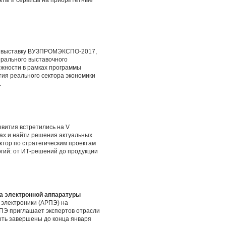
кты и сервисы на приоритетные
ую выставку ВУЗПРОМЭКСПО-2017,
ерального выставочного
ожности в рамках программы
ия реального сектора экономики
.
звития встретились на V
ах и найти решения актуальных
ектор по стратегическим проектам
огий: от ИТ-решений до продукции
а электронной аппаратуры
 электроники (АРПЭ) на
ПЭ приглашает экспертов отрасли
ыть завершены до конца января