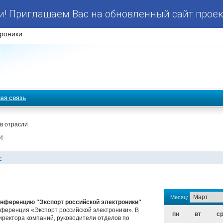
! Приглашаем Вас на обновленный сайт проек
роники
ая связь
в отрасли
и
>
Месяц:
нференцию "Экспорт российской электроники"
ференция «Экспорт российской электроники». В
пн
вт
с
ректора компаний, руководители отделов по