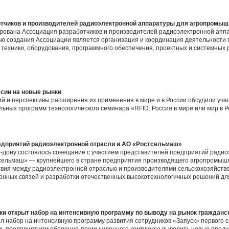
тчиков и производителей радиоэлектронной аппаратуры для агропромыш
рирована Ассоциация разработчиков и производителей радиоэлектронной ап
ю создания Ассоциации является организация и координация деятельности п
техники, оборудования, программного обеспечения, проектных и системных
ссии на новые рынки
й и перспективы расширения их применения в мире и в России обсудили уча
ьных программ технологического семинара «RFID: Россия в мире или мир в Р
едприятий радиоэлектронной отрасли и АО «Ростсельмаш»
на-дону состоялось совещание с участием представителей предприятий рад
тсельмаш» — крупнейшего в стране предприятия производящего агропромышл
вия между радиоэлектронной отраслью и производителями сельскохозяйстве
нных связей и разработки отечественных высокотехнологичных решений дл
ки открыт набор на интенсивную программу по выводу на рынок гражданс
л набор на интенсивную программу развития сотрудников «Запуск» первого 