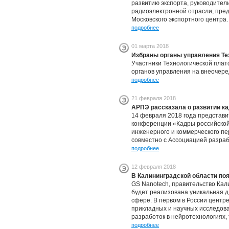
развитию экспорта, руководите
радиоэлектронной отрасли, пред
Московского экспортного центра.
подробнее
01 марта 2018
Избраны органы управления Т
Участники Технологической пла
органов управления на внеочере
подробнее
21 февраля 2018
АРПЭ рассказала о развитии к
14 февраля 2018 года представи
конференции «Кадры российской 
инженерного и коммерческого п
совместно с Ассоциацией разра
подробнее
12 февраля 2018
В Калининградской области по
GS Nanotech, правительство Кали
будет реализована уникальная 
сфере. В первом в России центр
прикладных и научных исследова
разработок в нейротехнологиях,
подробнее