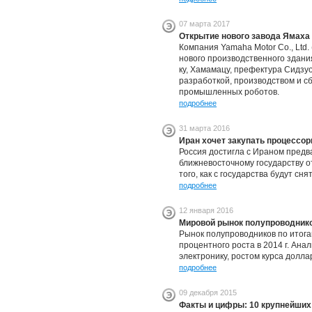
07 марта 2017
Открытие нового завода Ямаха
Компания Yamaha Motor Co., Ltd.
нового производственного здани
ку, Хамамацу, префектура Сидзу
разработкой, производством и с
промышленных роботов.
подробнее
31 марта 2016
Иран хочет закупать процессо
Россия достигла с Ираном предв
ближневосточному государству 
того, как с государства будут сня
подробнее
12 января 2016
Мировой рынок полупроводнико
Рынок полупроводников по итогам
процентного роста в 2014 г. Ана
электронику, ростом курса долла
подробнее
09 декабря 2015
Факты и цифры: 10 крупнейших