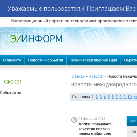
Уважаемые пользователи! Приглашаем Вас 
Информационный портал по технологиям производства элект
О проекте
Новости и события
Техническая информация
Обратн
Главная
»
Новости
» Новости междун
Скоро!
Новости международного
Событий нет.
Страницы:
1
2
3
4
5
6
7
8
9
10
>
01 февраля 2018
Мес
Anritsu повышает
качество связи в
пн
новом мобильном