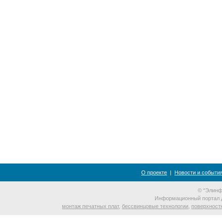
О проекте
|
Новости и событи
© “Элинф
Информационный портал 
монтаж печатных плат
,
бессвинцовые технологии
,
поверхност