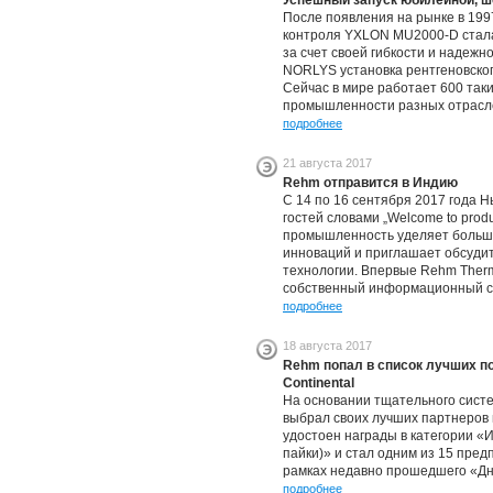
Успешный запуск юбилейной, ше
После появления на рынке в 1997
контроля YXLON MU2000-D стала
за счет своей гибкости и надеж
NORLYS установка рентгеновско
Сейчас в мире работает 600 так
промышленности разных отрасле
подробнее
21 августа 2017
Rehm отправится в Индию
С 14 по 16 сентября 2017 года Н
гостей словами „Welcome to produ
промышленность уделяет больш
инноваций и приглашает обсуди
технологии. Впервые Rehm Therm
собственный информационный с
подробнее
18 августа 2017
Rehm попал в список лучших п
Continental
На основании тщательного систем
выбрал своих лучших партнеров 
удостоен награды в категории «
пайки)» и стал одним из 15 пред
рамках недавно прошедшего «Дня
подробнее