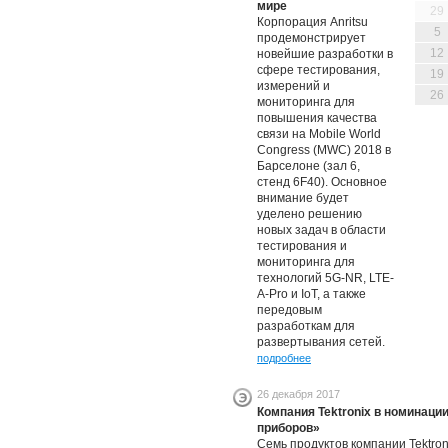
мире
29
Корпорация Anritsu
5
продемонстрирует
12
новейшие разработки в
сфере тестирования,
19
измерений и
26
мониторинга для
повышения качества
связи на Mobile World
Congress (MWC) 2018 в
Барселоне (зал 6,
стенд 6F40). Основное
внимание будет
уделено решению
новых задач в области
тестирования и
мониторинга для
технологий 5G-NR, LTE-
A-Pro и IoT, а также
передовым
разработкам для
развертывания сетей.
подробнее
26 декабря 2017
Компания Tektronix в номинац
приборов»
Семь продуктов компании Tektron