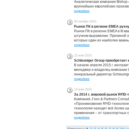
Аналитическая компания Bishop &
крупнейших европейских произв
подробнее
09 ноября 2015
Рынок ПК в регионе EMEA рухну
Рынок ПК в регионе EMEA в III кв
штучном выражении. Причиной эт
которых один из наиболее важны
подробнее
22 мая 2015
Schleuniger Group приобретает 
В начале апреля 2015 г. контра
менеджер и владелец компании C
генеральный директор Schleunige
подробнее
14 мая 2015
За 2014 г. мировой рынок RFID-
Компания J’son & Partners Consu
«Проникновение RFID-технологий
технология находит всё более 
применения – от транспортных с
подробнее