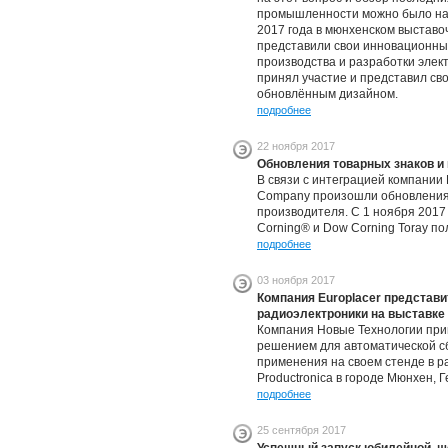
промышленности можно было найт
2017 года в мюнхенском выставо
представили свои инновационны
производства и разработки элек
принял участие и представил св
обновлённым дизайном.
подробнее
22 ноября 2017
Обновления товарных знаков и 
В связи с интеграцией компании
Company произошли обновления 
производителя. С 1 ноября 201
Corning® и Dow Corning Toray п
подробнее
03 ноября 2017
Компания Europlacer представи
радиоэлектроники на выставке 
Компания Новые Технологии при
решением для автоматической с
применения на своем стенде в 
Productronica в городе Мюнхен, 
подробнее
25 сентября 2017