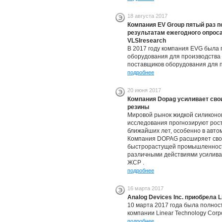
18 августа 2017
Компания EV Group пятый раз п
результатам ежегодного опрос
VLSIresearch
В 2017 году компания EVG была 
оборудования для производства 
поставщиков оборудования для 
подробнее
20 июня 2017
Компания Dopag усиливает сво
резины
Мировой рынок жидкой силиконо
исследования прогнозируют рост
ближайших лет, особенно в авт
Компания DOPAG расширяет сво
быстрорастущей промышленност
различными действиями усилива
ЖСР .
подробнее
16 марта 2017
Analog Devices Inc. приобрела L
10 марта 2017 года была полно
компании Linear Technology Corpo
подробнее