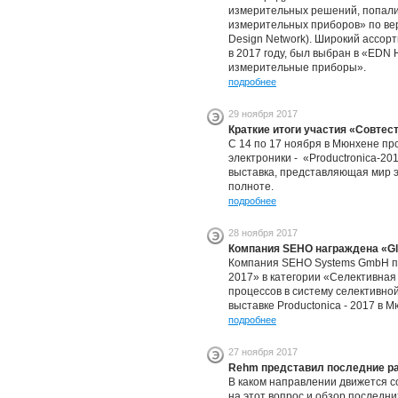
измерительных решений, попали 
измерительных приборов» по вер
Design Network). Широкий ассор
в 2017 году, был выбран в «EDN 
измерительные приборы».
подробнее
29 ноября 2017
Краткие итоги участия «Совтест
С 14 по 17 ноября в Мюнхене п
электроники - «Productronica-20
выставка, представляющая мир 
полноте.
подробнее
28 ноября 2017
Компания SEHO награждена «Glo
Компания SEHO Systems GmbH пол
2017» в категории «Селективная
процессов в систему селективно
выставке Productonica - 2017 в 
подробнее
27 ноября 2017
Rehm представил последние раз
В каком направлении движется с
на этот вопрос и обзор последн