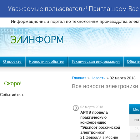
Уважаемые пользователи! Приглашаем Вас 
Информационный портал по технологиям производства элект
О проекте
Новости и события
Техническая информация
Обратн
Главная
»
Новости
» 02 марта 2018
Скоро!
Все новости электроники
Событий нет.
02 марта 2018
Мес
АРПЭ провела
практическую
пн
конференцию
"Экспорт российской
26
электроники"
5
21 февраля в Москве