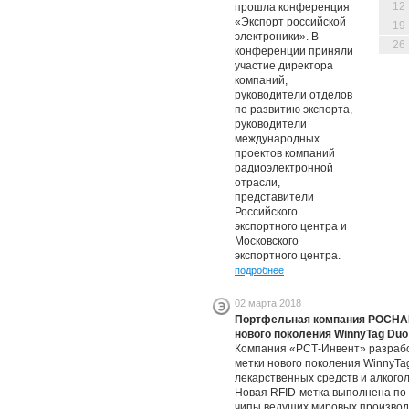
12
прошла конференция
«Экспорт российской
19
электроники». В
26
конференции приняли
участие директора
компаний,
руководители отделов
по развитию экспорта,
руководители
международных
проектов компаний
радиоэлектронной
отрасли,
представители
Российского
экспортного центра и
Московского
экспортного центра.
подробнее
02 марта 2018
Портфельная компания РОСНАН
нового поколения WinnyTag Duo
Компания «РСТ-Инвент» разрабо
метки нового поколения WinnyTa
лекарственных средств и алкого
Новая RFID-метка выполнена по 
чипы ведущих мировых производи