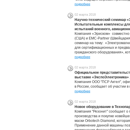
подробнее
02 марта 2018
Научно-технический семинар «
Испытательные комплексы для
испытаний военного, авиационн
Компания «Эриском» совместно 
(США) и EMC-Partner (Швейцария
семинар на тему: «Электромагн
для сертификационных и предва
гражданского оборудования», кот
подробнее
02 марта 2018
Официальное представительств
выставке «ЭкспоЭлектроника» 
Компания ООО "ПСР Актел", офи
в России, сообщает об участии в
подробнее
02 марта 2018
Новое оборудование в Технопа
Компания "Резонит" сообщает о
производства и покупке новейше
маски Orbotech Diamond, которая
Применение данной машины позв