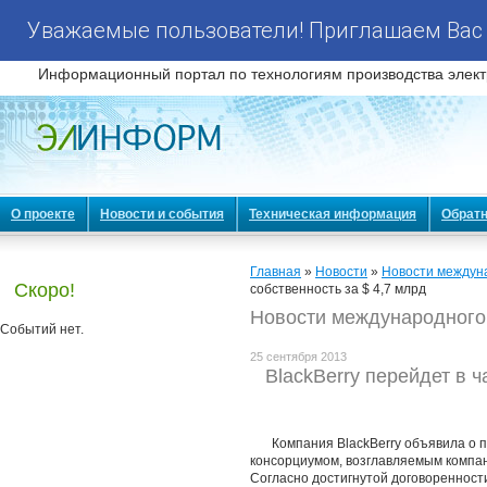
Уважаемые пользователи! Приглашаем Вас 
Информационный портал по технологиям производства элект
О проекте
Новости и события
Техническая информация
Обратн
Главная
»
Новости
»
Новости междун
Скоро!
собственность за $ 4,7 млрд
Новости международного
Событий нет.
25 сентября 2013
BlackBerry перейдет в ч
Компания BlackBerry объявила о 
консорциумом, возглавляемым компание
Согласно достигнутой договоренност