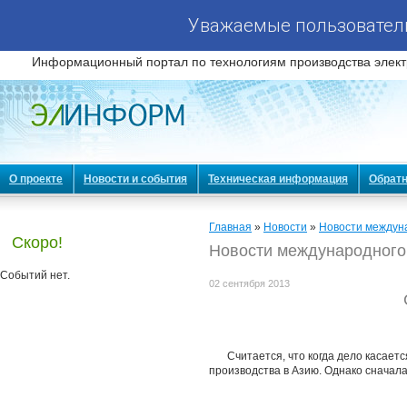
Уважаемые пользователи
Информационный портал по технологиям производства элект
О проекте
Новости и события
Техническая информация
Обратн
Главная
»
Новости
»
Новости междун
Скоро!
Новости международного
Событий нет.
02 сентября 2013
Считается, что когда дело касае
производства в Азию. Однако сначала