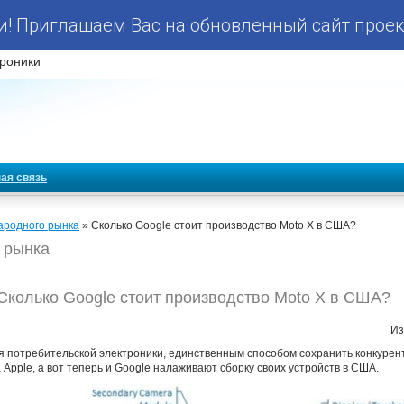
! Приглашаем Вас на обновленный сайт проек
роники
ая связь
ародного рынка
» Сколько Google стоит производство Moto X в США?
 рынка
Сколько Google стоит производство Moto X в США?
Из
тся потребительской электроники, единственным способом сохранить конкуре
 Apple, а вот теперь и Google налаживают сборку своих устройств в США.