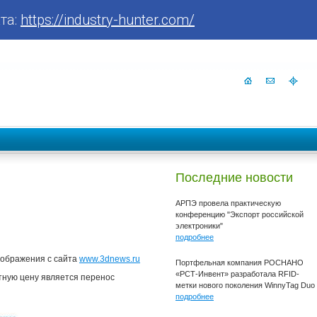
та:
https://industry-hunter.com/
Последние новости
АРПЭ провела практическую
конференцию "Экспорт российской
электроники"
подробнее
ображения с сайта
www.3dnews.ru
Портфельная компания РОСНАНО
«РСТ-Инвент» разработала RFID-
нтную цену является перенос
метки нового поколения WinnyTag Duo
подробнее