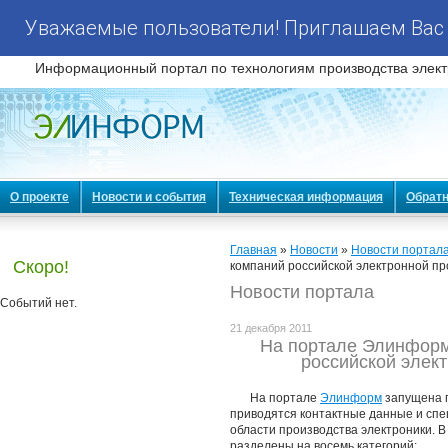
Уважаемые пользователи! Приглашаем Вас 
Информационный портал по технологиям производства элект
О проекте
Новости и события
Техническая информация
Обратн
Главная
»
Новости
»
Новости портал
Скоро!
компаний российской электронной 
Новости портала
Событий нет.
21 декабря 2011
На портале Элинформ
российской элек
На портале
Элинформ
запущена 
приводятся контактные данные и спе
области производства электроники. В
разделены на восемь категорий: