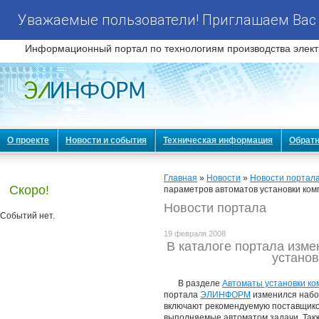
Уважаемые пользователи! Приглашаем Вас 
Информационный портал по технологиям производства элект
О проекте
Новости и события
Техническая информация
Обратн
Главная
»
Новости
»
Новости портал
Скоро!
параметров автоматов установки ком
Новости портала
Событий нет.
19 февраля 2008
В каталоге портала изме
установ
В разделе
Автоматы установки ко
портала
ЭЛИНФОРМ
изменился набо
включают рекомендуемую поставщико
выполняемые автоматом задачи. Так