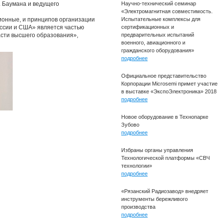
. Баумана и ведущего
Научно-технический семинар
«Электромагнитная совместимость.
ионные, и принципов организации
Испытательные комплексы для
оссии и США» является частью
сертификационных и
асти высшего образования»,
предварительных испытаний
военного, авиационного и
гражданского оборудования»
подробнее
Официальное представительство
Корпорации Microsemi примет участие
в выставке «ЭкспоЭлектроника» 2018
подробнее
Новое оборудование в Технопарке
Зубово
подробнее
Избраны органы управления
Технологической платформы «СВЧ
технологии»
подробнее
«Рязанский Радиозавод» внедряет
инструменты бережливого
производства
подробнее