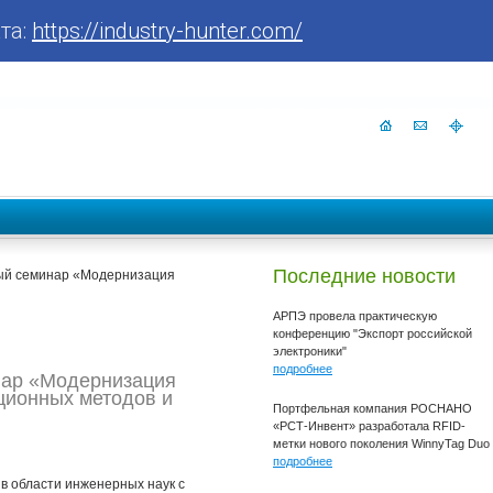
та:
https://industry-hunter.com/
Последние новости
дный семинар «Модернизация
АРПЭ провела практическую
конференцию "Экспорт российской
электроники"
подробнее
инар «Модернизация
ционных методов и
Портфельная компания РОСНАНО
«РСТ-Инвент» разработала RFID-
метки нового поколения WinnyTag Duo
подробнее
в области инженерных наук с