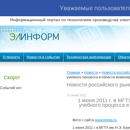
Уважаемые пользователи
Информационный портал по технологиям производства элект
О проекте
Новости и события
Техническая информация
Обратн
Главная
»
Новости
»
Новости российс
Скоро!
учебного процесса в области инжене
Новости российского рын
Событий нет.
10 июня 2011
1 июня 2011 г. в МГ
учебного процесса 
Фото с сайта
www.bmstu.ru
1 июня 2011 г. в МГТУ им. Н.Э. 