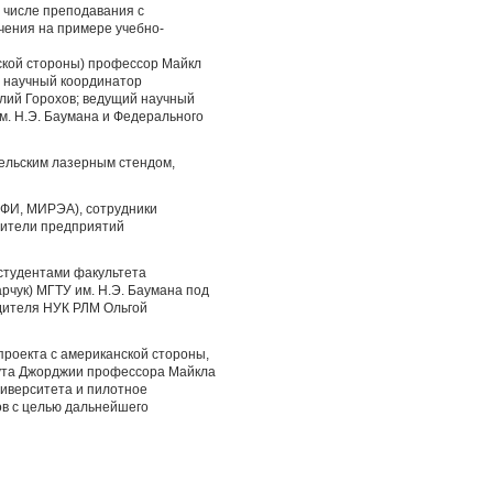
м числе преподавания с
чения на примере учебно-
ской стороны) профессор Майкл
 научный координатор
лий Горохов; ведущий научный
. Н.Э. Баумана и Федерального
ельским лазерным стендом,
МИФИ, МИРЭА), сотрудники
вители предприятий
студентами факультета
рчук) МГТУ им. Н.Э. Баумана под
одителя НУК РЛМ Ольгой
проекта с американской стороны,
тута Джорджии профессора Майкла
иверситета и пилотное
ов с целью дальнейшего