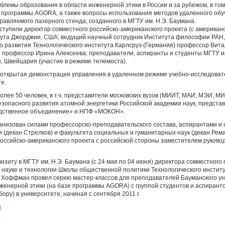
блемы образования в области инженерной этики в России и за рубежом, в то
 программы AGORA, а также вопросы использования методов удаленного обу
авляемого лазерного стенда, созданного в МГТУ им. Н.Э. Баумана.
тупили директор совместного российско-американского проекта (с американ
тута Джорджии, США; ведущий научный сотрудник Института философии РАН,
 развития Технологического института Карлсруэ (Германия) профессор Вита
профессор Ирина Алексеева; преподаватели, аспиранты и студенты МГТУ им
, Швейцария (участие в режиме телемоста).
 открытая демонстрация управления в удаленном режиме учебно-исследоват
е.
олее 50 человек, в т.ч. представители московских вузов (МИИТ, МАИ, МЭИ, 
зопасного развития атомной энергетики Российской академии наук, предста
одственное объединение» и НПФ «МОКОН».
низован силами профессорско-преподавательского состава, аспирантами и 
 (декан Стрелков) и факультета социальных и гуманитарных наук (декан Рема
российско-американского проекта с российской стороны заместителем руков
зиту в МГТУ им. Н.Э. Баумана (с 24 мая по 04 июня) директора совместного 
 науке и технологии Школы общественной политики Технологического инсти
 Хоффман провел серию мастер-классов для преподавателей Бауманского ун
женерной этики (на базе программы AGORA) с группой студентов и аспирант
бору) в университете, начиная с сентября 2011 г.
u
.