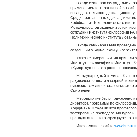
В ходе семинара обсуждались про
применением интерактивной он-лайн
исследовательского дистанционно-упр
Среди приглашенных докладчиков выс
Хоффман из Технологического инсти
Международной академии устойчивого
сотрудник Института философии РАН 
Политехнического института Лозанны
В ходе семинара была проведена
созданным в Бауманском университет
Участие в мероприятии приняли б
Института философии и Института бе
«Кумертауское авиационное произв
Международный семинар был орга
радиоэлектроники и лазерной техники
руководством директора совместого 
Смирновой.
Мероприятие было приурочено к ви
директора программы по философии,
Хоффмана. В ходе визита профессор
тестирование преподавания курса ин
преподавания этого курса (курс по вы
Информация с сайта
www.bmstu.r