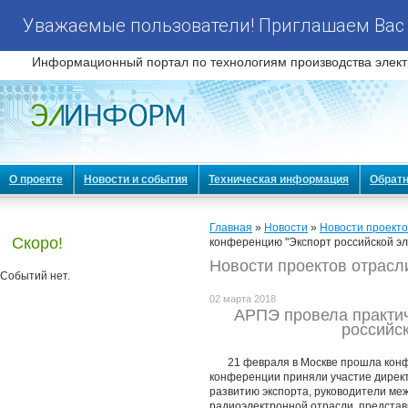
Уважаемые пользователи! Приглашаем Вас 
Информационный портал по технологиям производства элект
О проекте
Новости и события
Техническая информация
Обратн
Главная
»
Новости
»
Новости проекто
Скоро!
конференцию "Экспорт российской эл
Новости проектов отрасл
Событий нет.
02 марта 2018
АРПЭ провела практи
российс
21 февраля в Москве прошла конф
конференции приняли участие директ
развитию экспорта, руководители ме
радиоэлектронной отрасли, представ