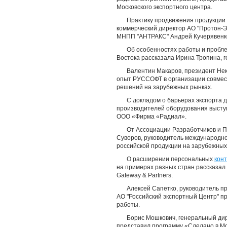
Московского экспортного центра.
Практику продвижения продукции
коммерческий директор АО "Протон-Э
МНПП "АНТРАКС" Андрей Кучерявенк
Об особенностях работы и пробле
Востока рассказала Ирина Тропина, 
Валентин Макаров, президент Не
опыт РУССОФТ в организации совмес
решений на зарубежных рынках.
С докладом о барьерах экспорта 
производителей оборудования высту
ООО «Фирма «Радиал».
От Ассоциации Разработчиков и 
Суворов, руководитель международно
российской продукции на зарубежных
О расширении персональных
конт
на примерах разных стран рассказал
Gateway & Partners.
Алексей Сапетко, руководитель п
АО "Российский экспортный Центр" п
работы.
Борис Мошкович, генеральный ди
представил программу «Сделано в М