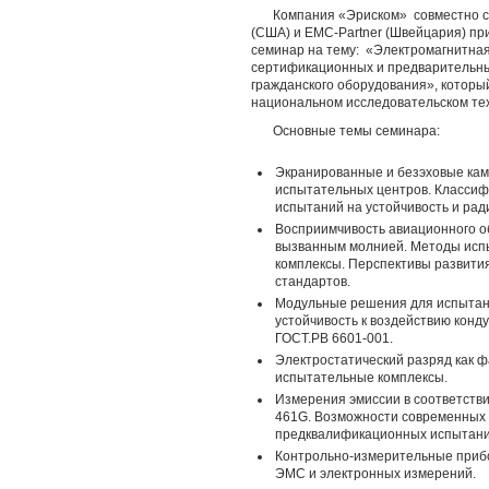
Компания «Эриском» совместно с
(США) и EMC-Partner (Швейцария) пр
семинар на тему: «Электромагнитна
сертификационных и предварительны
гражданского оборудования», который
национальном исследовательском тех
Основные темы семинара:
Экранированные и безэховые кам
испытательных центров. Классиф
испытаний на устойчивость и ра
Восприимчивость авиационного о
вызванным молнией. Методы исп
комплексы. Перспективы развити
стандартов.
Модульные решения для испытан
устойчивость к воздействию конд
ГОСТ.РВ 6601-001.
Электростатический разряд как 
испытательные комплексы.
Измерения эмиссии в соответстви
461G. Возможности современных
предквалификационных испытани
Контрольно-измерительные приб
ЭМС и электронных измерений.