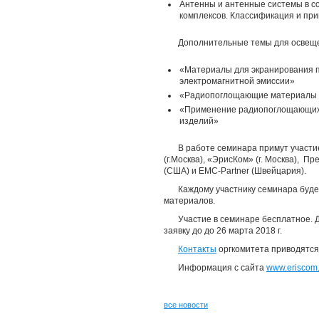
Антенны и антенные системы в с
комплексов. Классификация и пр
Дополнительные темы для освещен
«Материалы для экранирования п
электромагнитной эмиссии»
«Радиопоглощающие материалы 
«Применение радиопоглощающих 
изделий»
В работе семинара примут участ
(г.Москва), «ЭрисКом» (г. Москва), П
(США) и EMC-Partner (Швейцария).
Каждому участнику семинара буд
материалов.
Участие в семинаре бесплатное. 
заявку до до 26 марта 2018 г.
Контакты
оргкомитета приводятся
Информация с сайта
www.eriscom.
все новости