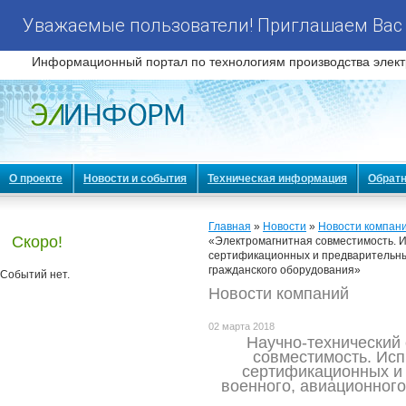
Уважаемые пользователи! Приглашаем Вас 
Информационный портал по технологиям производства элект
О проекте
Новости и события
Техническая информация
Обратн
Главная
»
Новости
»
Новости компан
Скоро!
«Электромагнитная совместимость. 
сертификационных и предварительны
гражданского оборудования»
Событий нет.
Новости компаний
02 марта 2018
Научно-технический
совместимость. Ис
сертификационных и
военного, авиационного