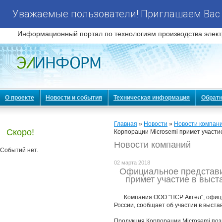
Уважаемые пользователи! Приглашаем Вас 
Информационный портал по технологиям производства элект
О проекте
Новости и события
Техническая информация
Обратн
Главная
»
Новости
»
Новости компан
Скоро!
Корпорации Microsemi примет участи
Новости компаний
Событий нет.
02 марта 2018
Официальное представи
примет участие в выст
Компания ООО "ПСР Актел", офиц
России, сообщает об участии в выста
Продукция Корпорации Microsemi поз