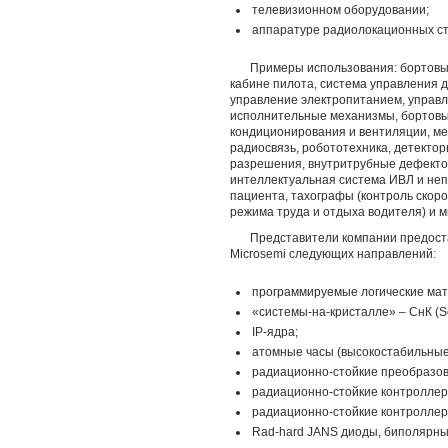
телевизионном оборудовании;
аппаратуре радиолокационных ст
Примеры использования: бортовы
кабине пилота, система управления 
управление электропитанием, управл
исполнительные механизмы, бортовые
кондиционирования и вентиляции, мет
радиосвязь, робототехника, детекто
разрешения, внутритрубные дефекто
интеллектуальная система ИВЛ и не
пациента, тахографы (контроль скор
режима труда и отдыха водителя) и м
Представители компании предост
Microsemi следующих направлений:
программируемые логические мат
«системы-на-кристалле» – СнК (S
IP-ядра;
атомные часы (высокостабильные
радиационно-стойкие преобразов
радиационно-стойкие контроллер
радиационно-стойкие контроллер
Rad-hard JANS диоды, биполярн