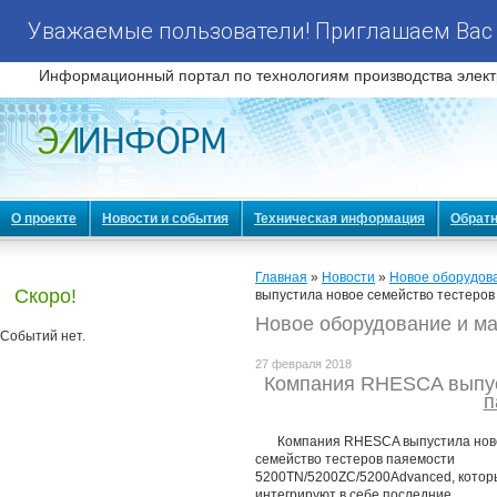
Уважаемые пользователи! Приглашаем Вас 
Информационный портал по технологиям производства элект
О проекте
Новости и события
Техническая информация
Обратн
Главная
»
Новости
»
Новое оборудов
Скоро!
выпустила новое семейство тестеров
Новое оборудование и м
Событий нет.
27 февраля 2018
Компания RHESCA выпус
п
Компания RHESCA выпустила нов
семейство тестеров паяемости
5200TN/5200ZC/5200Advanced, котор
интегрируют в себе последние