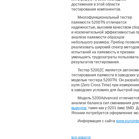
достижения в этой области
тестирования компонентов.
Многофункциональный тестер
паяемости 5200TN отличается
надежностью, высоким качеством сбо
и исключительной эффективностью п
анализе паяемости образцов
небольшого размера. Прибор позвол
реализовать широкий спектр методов
испытаний на паяемость и призван
уменьшить трудозатраты пользовате
результатов тестирования.
Тестер 5200ZC является автономн
тестирования паямости в заводских 
моделью тестера 5200TN. Он разраб
нуля (Zero Cross Time) при измерени
в заводских условиях для быстрой оц
Модель 5200Advanced отличается 
анализе баланса сил смачивания для
выводов
, таких как у 0201 (мм) SMD.
Японии потребуется оформление экс
Информация с сайта
www.eurointe
все новости